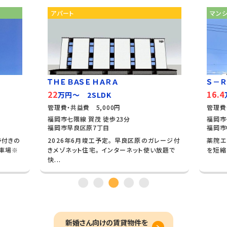
アパート
マン
ＴＨＥ ＢＡＳＥ ＨＡＲＡ
Ｓ－Ｒ
22
16.4
万円～ 2SLDK
管理費・共益費 5,000円
管理費
福岡市七隈線 賀茂 徒歩23分
福岡市
福岡市早良区原7丁目
福岡市
ラ付きの
2026年6月竣工予定。 早良区原のガレージ付
薬院エ
駐車場※
きメゾネット住宅。 インターネット使い放題で
を短縮
快...
新婚さん向けの賃貸物件を