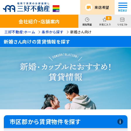
来店希望
0
会社紹介・店舗案内
閲覧履歴
お気に入り
リクエスト
三好不動産:ホーム
条件から探す
新婚さん向け
新婚さん向けの賃貸情報を探す
市区郡から賃貸物件を探す