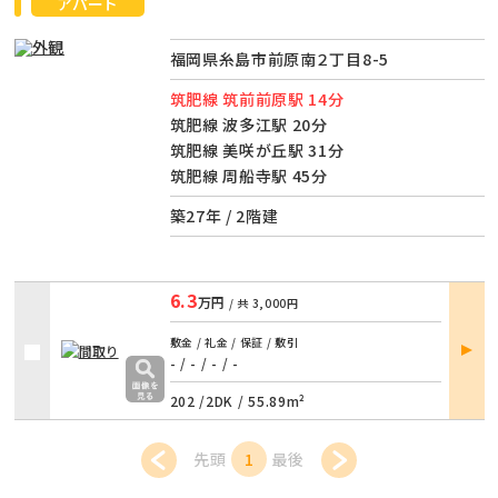
アパート
福岡県糸島市前原南２丁目8-5
筑肥線 筑前前原駅 14分
筑肥線 波多江駅 20分
筑肥線 美咲が丘駅 31分
筑肥線 周船寺駅 45分
築27年 / 2階建
6.3
万円
/ 共
3,000円
部屋
敷金 / 礼金 / 保証 / 敷引
詳細
- / -
/
- / -
202 /
2DK
/
55.89m²
先頭
1
最後