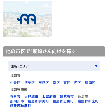
他の市区で「新婚さん向けを探す
住所・エリア
福岡市
中央区
博多区
早良区
南区
東区
西区
城南区
福岡県市部
春日市
大野城市
太宰府市
筑紫野市
糸島市
那珂川市
糟屋郡宇美町
糟屋郡志免町
糟屋郡新宮町
糟屋郡粕屋町