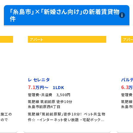
「糸島市」×「新婚さん向け」の新着賃貸物
件
アパート
アパ
レ セレニタ
パル
7.1
6.3
万円～ 1LDK
万
管理費・共益費 3,500円
管理費
筑肥線 筑前前原 徒歩10分
筑肥線
糸島市前原西4丁目
糸島市
ス施工の
筑肥線「筑前前原駅」徒歩10分！ ペット共生物
すので
件☆ ・インターネット使い放題 ・宅配ボック...