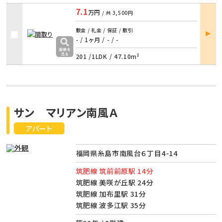
7.1
万円
/ 共
3,500円
部屋
敷金 / 礼金 / 保証 / 敷引
詳細
- / 1ヶ月
/
- / -
201 /
1LDK
/
47.10m²
サン マリアン南風Ａ
アパート
福岡県糸島市南風台６丁目4-14
筑肥線 筑前前原駅 14分
筑肥線 美咲が丘駅 24分
筑肥線 加布里駅 31分
筑肥線 波多江駅 35分