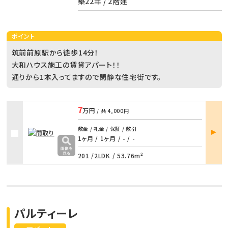
築22年 / 2階建
ポイント
筑前前原駅から徒歩14分！
大和ハウス施工の賃貸アパート！！
通りから1本入ってますので閑静な住宅街です。
7
万円
/ 共
4,000円
部屋
敷金 / 礼金 / 保証 / 敷引
詳細
1ヶ月 / 1ヶ月
/
- / -
201 /
2LDK
/
53.76m²
パルティーレ