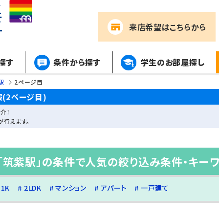
来店希望
はこちらから
探す
条件から探す
学生のお部屋探し
駅
2ページ目
(2ページ目)
介！
が行えます。
「筑紫駅」の条件で人気の絞り込み条件・キー
1K
2LDK
マンション
アパート
一戸建て