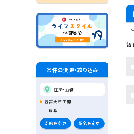
該
条件の変更・絞り込み
住所・沿線
西鉄大牟田線
筑紫
沿線を変更
駅名を変更