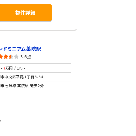
物件詳細
ンドミニアム薬院駅
3.6点
～
7
万円 / 1K～
市中央区平尾１丁目3-34
市七隈線 薬院駅 徒歩2分
♪