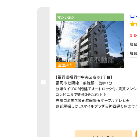
ロ
マンション
3.8
福岡
福岡
空室あり
【福岡県福岡市中央区高砂1丁目】
福岡市七隈線 薬院駅 徒歩7分
分譲タイプの9階建てオートロック付、賃貸マンシ
コンビニまで徒歩3分以内♪♪
専用ゴミ置き場★駐輪場★ケーブルテレビ★
お部屋探しは、スマイルプラザ天神西通り店まで