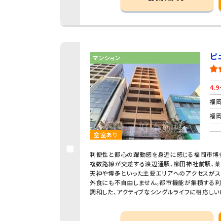
ピ
マンション
4.9
福岡
福岡
空室あり
利便性と都心の躍動感を身近に感じる福岡市博
複数路線が交差する渡辺通駅、櫛田神社前駅、薬
天神や博多といった主要エリアへのアクセスがス
外食にも不自由しません。都市機能が集積する利
調和した、アクティブなシングルライフに相応しい