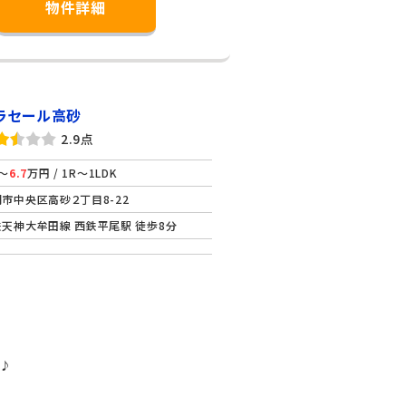
物件詳細
ラセール高砂
2.9点
～
6.7
万円 / 1R～1LDK
市中央区高砂２丁目8-22
天神大牟田線 西鉄平尾駅 徒歩8分
♪♪