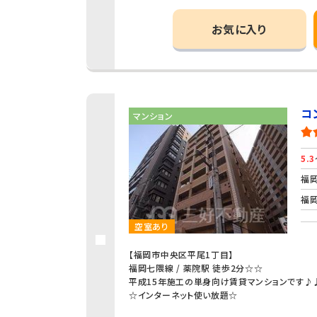
お気に入り
コ
マンション
5.3
福岡
福岡
空室あり
【福岡市中央区平尾1丁目】
福岡七隈線 / 薬院駅 徒歩2分☆☆
平成15年施工の単身向け賃貸マンションです♪
☆インターネット使い放題☆