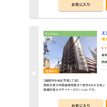
お気に入り
エ
マンション
5.7
福岡
西鉄
空室あり
【福岡市中央区平尾1丁目】
西鉄天神大牟田線薬院駅まで徒歩4分の立地♪
設備充実のデザイナーズマンションです。
お気に入り