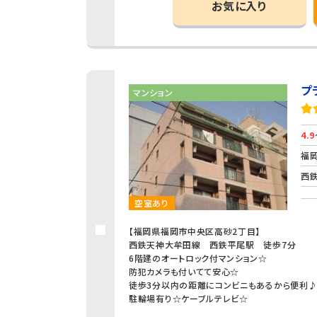
お気に入り
プ
マンション
4.9
福岡
西鉄
空室あり
【福岡県福岡市中央区高砂2丁目】
西鉄天神大牟田線 西鉄平尾駅 徒歩7分
6階建のオートロック付マンション☆
防犯カメラも付いてて安心☆
徒歩3分以内の距離にコンビニもあるから便利
駐輪場有り☆ケーブルテレビ☆