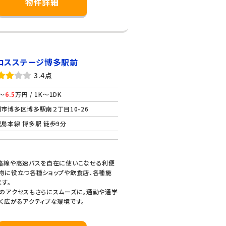
物件詳細
ロスステージ博多駅前
3.4点
～
6.5
万円 / 1K～1DK
市博多区博多駅南２丁目10-26
島本線 博多駅 徒歩9分
路線や高速バスを自在に使いこなせる利便
物に役立つ各種ショップや飲食店、各種施
す。
のアクセスもさらにスムーズに。通勤や通学
く広がるアクティブな環境です。