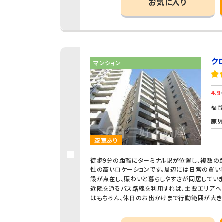
お気に入り
ク
マンション
4.9
福岡
鹿児
空室あり
徒歩9分の距離にターミナル駅が位置し、複数の
性の高いロケーションです。周辺には日常の買い
設が点在し、賑わいと暮らしやすさが同居していま
近隣を通るバス路線を利用すれば、主要エリアへ
はもちろん、休日のお出かけまで行動範囲が大き