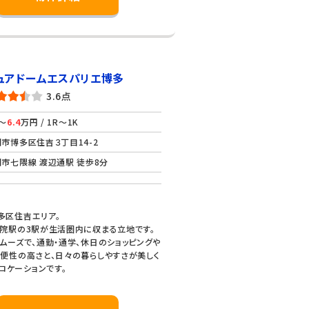
ュアドームエスパリエ博多
3.6点
～
6.4
万円 / 1R～1K
市博多区住吉３丁目14-2
市七隈線 渡辺通駅 徒歩8分
多区住吉エリア。
院駅の3駅が生活圏内に収まる立地です。
ムーズで、通勤・通学、休日のショッピングや
便性の高さと、日々の暮らしやすさが美しく
ロケーションです。