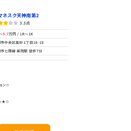
マネスク天神南第2
3.3点
～
5.7
万円 / 1R～1K
市中央区高砂１丁目16-18
市七隈線 薬院駅 徒歩7分
ョン☆
☆★☆