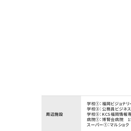
学校①：福岡ビジョナリ
学校③：公務員ビジネス
周辺施設
学校⑤：KCS福岡情報
病院①：博腎会病院 1
スーパー①：マルショク