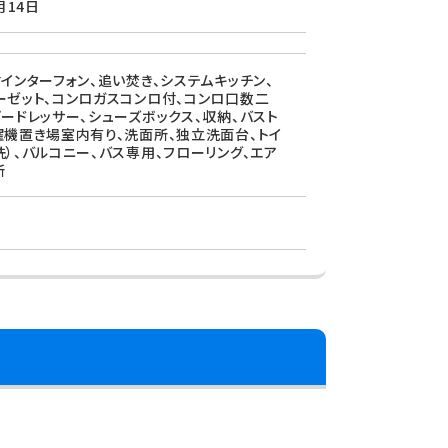
月14日
付インターフォン、追い焚き、システムキッチン、
ーゼット、コンロガスコンロ付、コンロ口数二
プードレッサー、シューズボックス、収納、バスト
濯機置き場室内有り、洗面所、独立洗面台、トイ
洗）、バルコニー、バス専用、フローリング、エア
所