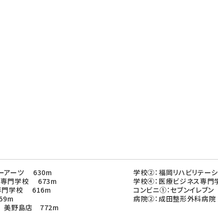
ーアーツ 630m
学校②：福岡リハビリテーシ
専門学校 673m
学校④：医療ビジネス専門学
専門学校 616m
コンビニ①：セブンイレブン
59m
病院②：成田整形外科病院 
 美野島店 772m