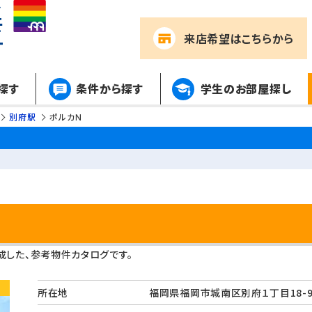
来店希望
はこちらから
探す
条件から探す
学生のお部屋探し
別府駅
ポルカＮ
した、参考物件カタログです。
所在地
福岡県福岡市城南区別府１丁目1