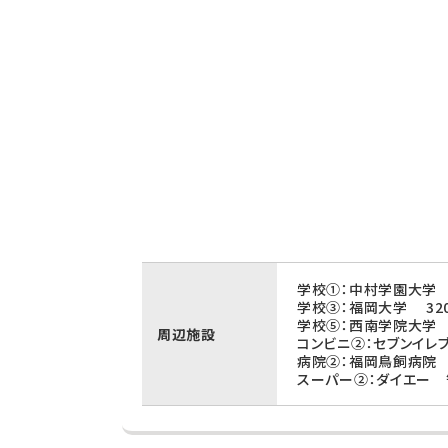
学校①：中村学園大学 
学校③：福岡大学 32
学校⑤：西南学院大学 
周辺施設
コンビニ②：セブンイレ
病院②：福岡鳥飼病院 
スーパー②：ダイエー 