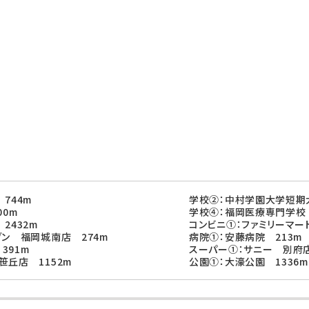
744m
学校②：中村学園大学短期
00m
学校④：福岡医療専門学校 
2432m
コンビニ①：ファミリーマー
ブン 福岡城南店 274m
病院①：安藤病院 213m
391m
スーパー①：サニー 別府店
笹丘店 1152m
公園①：大濠公園 1336m