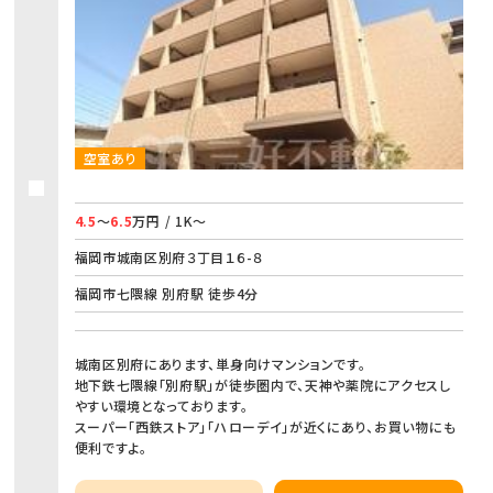
空室あり
4.5
～
6.5
万円 / 1K～
福岡市城南区別府３丁目１６-８
福岡市七隈線 別府駅 徒歩4分
城南区別府にあります、単身向けマンションです。
地下鉄七隈線「別府駅」が徒歩圏内で、天神や薬院にアクセスし
やすい環境となっております。
スーパー「西鉄ストア」「ハローデイ」が近くにあり、お買い物にも
便利ですよ。