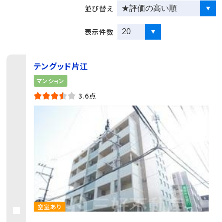
並び替え
表示件数
テングッド片江
マンション
3.6点
空室あり