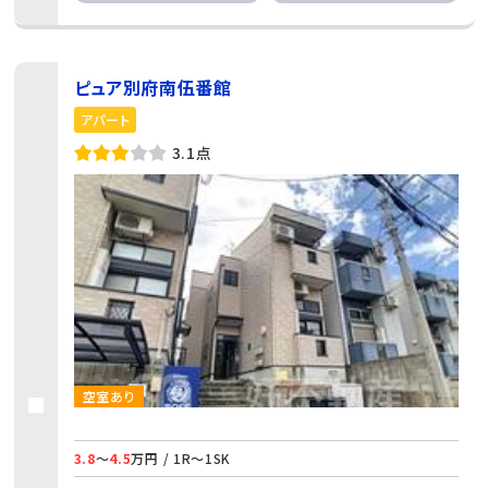
ピュア別府南伍番館
アパート
3.1点
空室あり
3.8
～
4.5
万円 / 1R～1SK