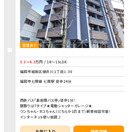
空室あり
5.3
～
6.3
万円 / 1R～1SLDK
福岡市城南区樋井川１丁目1-30
福岡市七隈線 七隈駅 徒歩24分
西鉄バス「島廻橋バス停」徒歩1分！
間取りは7タイプ★電動シャッターガレージ★
ワンちゃん・ネコちゃん（どちらか1匹まで）飼育相談可能！
インターネット使い放題♪
お気に入り
物件詳細