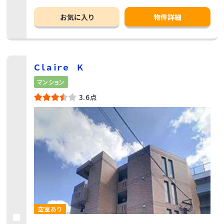
お気に入り
物件詳細
Ｃｌａｉｒｅ Ｋ
マンション
3.6点
空室あり