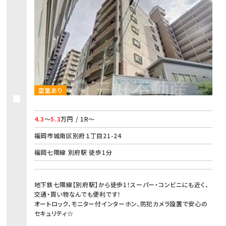
空室あり
4.3
～
5.3
万円 / 1R～
福岡市城南区別府１丁目21-24
福岡七隈線 別府駅 徒歩1分
地下鉄七隈線【別府駅】から徒歩1！スーパー・コンビニにも近く、
交通・買い物なんでも便利です！
オートロック、モニター付インターホン、防犯カメラ設置で安心の
セキュリティ☆