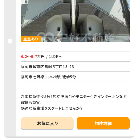
空室あり
6.2
～
6.7
万円 / 1LDK～
福岡市城南区鳥飼５丁目13-23
福岡市七隈線 六本松駅 徒歩5分
六本松駅徒歩5分！独立洗面台やモニター付きインターホンなど
設備も充実。
快適な新生活をスタートしませんか？
お気に入り
物件詳細