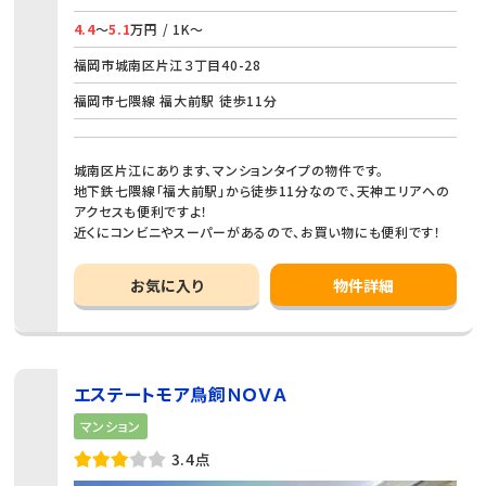
4.4
～
5.1
万円 / 1K～
福岡市城南区片江３丁目40-28
福岡市七隈線 福大前駅 徒歩11分
城南区片江にあります、マンションタイプの物件です。
地下鉄七隈線「福大前駅」から徒歩11分なので、天神エリアへの
アクセスも便利ですよ！
近くにコンビニやスーパーがあるので、お買い物にも便利です！
お気に入り
物件詳細
エステートモア鳥飼ＮＯＶＡ
マンション
3.4点