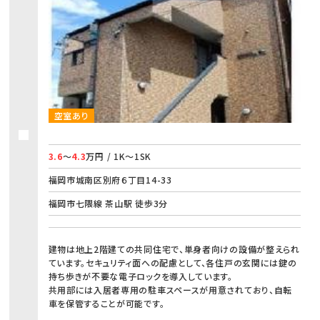
空室あり
3.6
～
4.3
万円 / 1K～1SK
福岡市城南区別府６丁目14-33
福岡市七隈線 茶山駅 徒歩3分
建物は地上2階建ての共同住宅で、単身者向けの設備が整えられ
ています。セキュリティ面への配慮として、各住戸の玄関には鍵の
持ち歩きが不要な電子ロックを導入しています。
共用部には入居者専用の駐車スペースが用意されており、自転
車を保管することが可能です。