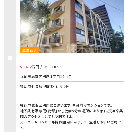
空室あり
5
～
6.2
万円 / 1K～1DK
福岡市城南区別府１丁目19-17
福岡市七隈線 別府駅 徒歩2分
福岡市城南区別府にございます、単身向けマンションです。
地下鉄七隈線「別府駅」から徒歩3分の場所にあります。天神や薬
院のアクセスにとても便利ですよ。
スーパーやコンビニも徒歩圏内にあります。生活しやすい環境で
す。