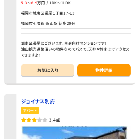
5.3
～
6.9
万円 / 1DK～1LDK
福岡市城南区長尾１丁目17-13
福岡市七隈線 茶山駅 徒歩20分
城南区長尾にございます、単身向けマンションです！
油山観光道路沿いの物件なのでバスで、天神や博多までアクセス
できますよ！
お気に入り
物件詳細
ジョイナス別府
アパート
3.4点