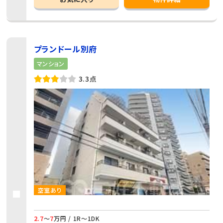
プランドール別府
マンション
3.3点
空室あり
2.7
～
7
万円 / 1R～1DK