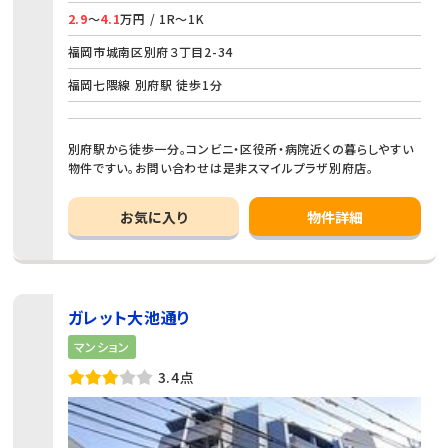
2.9
～
4.1
万円 / 1R～1K
福岡市城南区別府３丁目2-34
福岡七隈線 別府駅 徒歩1分
別府駅から徒歩一分。コンビニ・区役所・病院近くの暮らしやすい
物件ですい。お問い合わせは是非スマイルプラザ別府店。
お気に入り
物件詳細
ガレット大池通り
マンション
3.4点