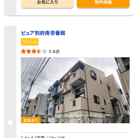
お気に入り
物件詳細
ピュア別府南壱番館
アパート
3.6点
空室あり
3.6
～
4.3
万円 / 1K～1SK