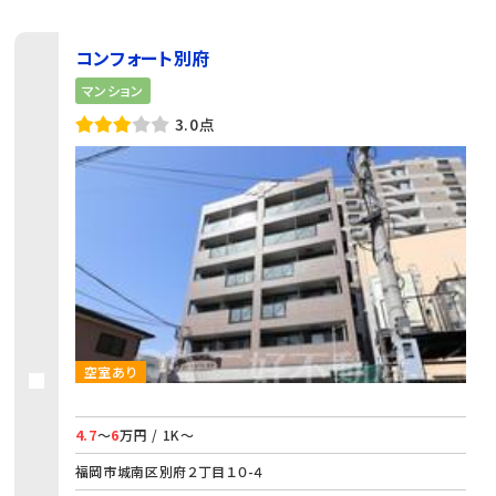
コンフォート別府
マンション
3.0点
空室あり
4.7
～
6
万円 / 1K～
福岡市城南区別府２丁目１０-４