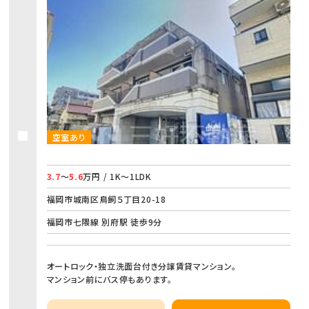
空室あり
3.7
～
5.6
万円 / 1K～1LDK
福岡市城南区鳥飼５丁目20-18
福岡市七隈線 別府駅 徒歩9分
オートロック・独立洗面台付き分譲賃貸マンション。
マンション前にバス停もあります。