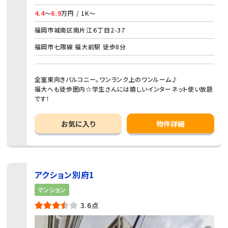
4.4
～
6.9
万円 / 1K～
福岡市城南区南片江６丁目2-37
福岡市七隈線 福大前駅 徒歩8分
全室東向きバルコニー。ワンランク上のワンルーム♪
福大へも徒歩圏内☆学生さんには嬉しいインターネット使い放題
です！
お気に入り
物件詳細
アクション別府1
マンション
3.6点