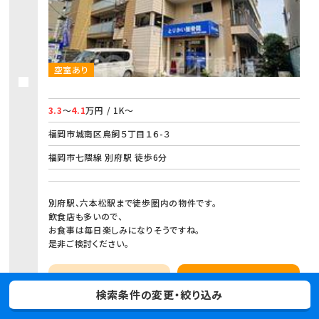
空室あり
3.3
～
4.1
万円 / 1K～
福岡市城南区鳥飼５丁目１６-３
福岡市七隈線 別府駅 徒歩6分
別府駅、六本松駅まで徒歩圏内の物件です。
飲食店も多いので、
お食事は毎日楽しみになりそうですね。
是非ご検討ください。
お気に入り
物件詳細
検索条件の変更・絞り込み