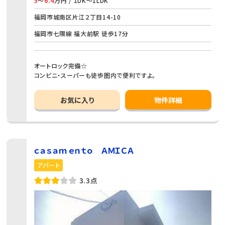
5
～
6.4
万円 / 1DK～1LDK
福岡市城南区片江２丁目14-10
福岡市七隈線 福大前駅 徒歩17分
オートロック完備☆
コンビニ・スーパーも徒歩圏内で便利ですよ。
お気に入り
物件詳細
ｃａｓａｍｅｎｔｏ ＡＭＩＣＡ
アパート
3.3点