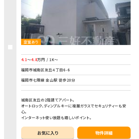
空室あり
4.1
～
4.8
万円 / 1K～
福岡市城南区友丘４丁目6-6
福岡市七隈線 金山駅 徒歩20分
城南区友丘の2階建てアパート。
オートロック、ディンプルキーに複層ガラスでセキュリティーも安
心。
インターネット使い放題も嬉しいポイント。
お気に入り
物件詳細