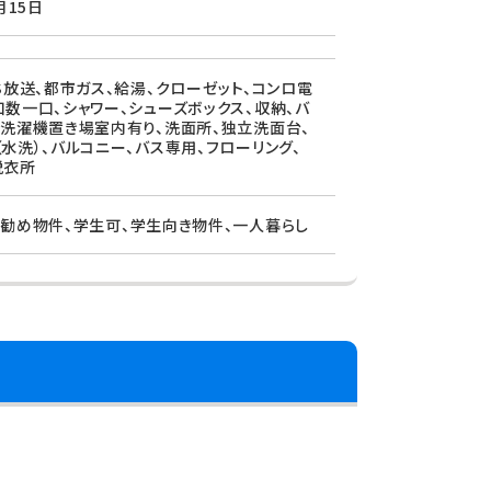
月15日
CS放送、都市ガス、給湯、クローゼット、コンロ電
口数一口、シャワー、シューズボックス、収納、バ
、洗濯機置き場室内有り、洗面所、独立洗面台、
（水洗）、バルコニー、バス専用、フローリング、
脱衣所
お勧め物件、学生可、学生向き物件、一人暮らし