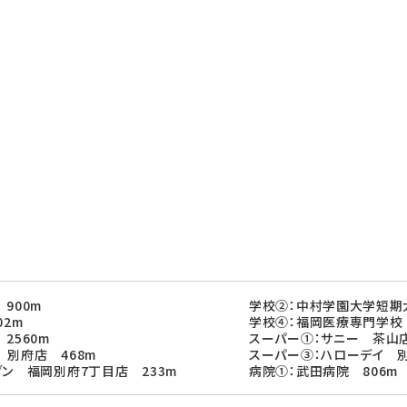
900m
学校②：中村学園大学短期
02m
学校④：福岡医療専門学校 
2560m
スーパー①：サニー 茶山店
 別府店 468m
スーパー③：ハローデイ 別
ブン 福岡別府7丁目店 233m
病院①：武田病院 806m