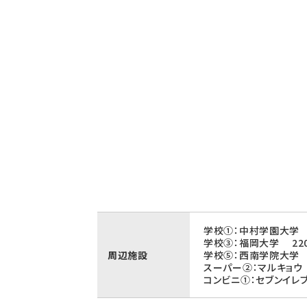
学校①：中村学園大学 
学校③：福岡大学 22
周辺施設
学校⑤：西南学院大学 
スーパー②：マルキョウ
コンビニ①：セブンイレ