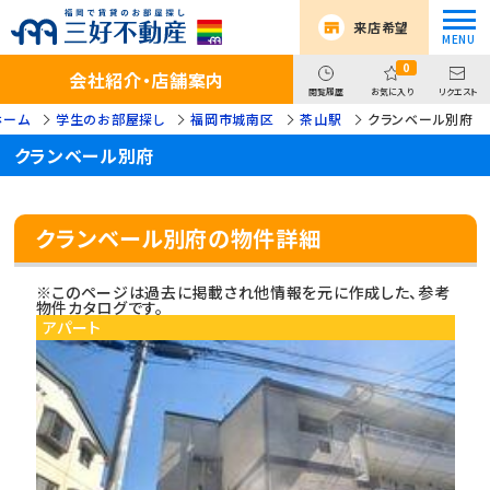
来店希望
0
会社紹介・店舗案内
閲覧履歴
お気に入り
リクエスト
ホーム
学生のお部屋探し
福岡市城南区
茶山駅
クランベール別府
クランベール別府
クランベール別府の物件詳細
※このページは過去に掲載され他情報を元に作成した、参考
物件カタログです。
アパート