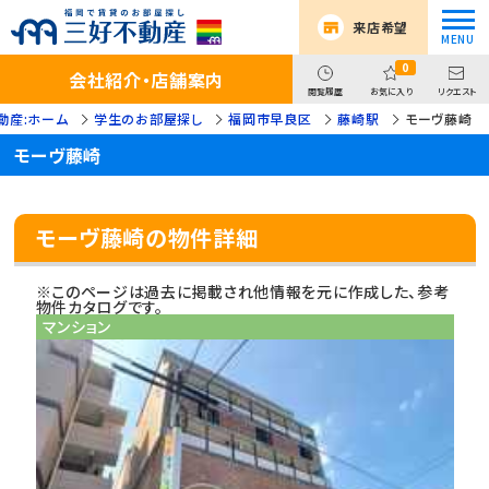
来店希望
0
会社紹介・店舗案内
閲覧履歴
お気に入り
リクエスト
動産:ホーム
学生のお部屋探し
福岡市早良区
藤崎駅
モーヴ藤崎
モーヴ藤崎
モーヴ藤崎の物件詳細
※このページは過去に掲載され他情報を元に作成した、参考
物件カタログです。
マンション