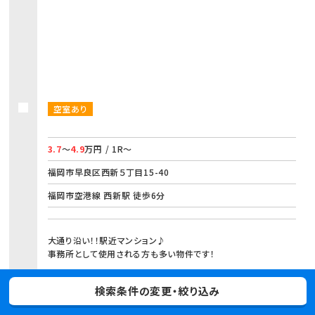
空室あり
3.7
～
4.9
万円 / 1R～
福岡市早良区西新５丁目15-40
福岡市空港線 西新駅 徒歩6分
大通り沿い！！駅近マンション♪
事務所として使用される方も多い物件です！
お気に入り
物件詳細
検索条件の変更・絞り込み