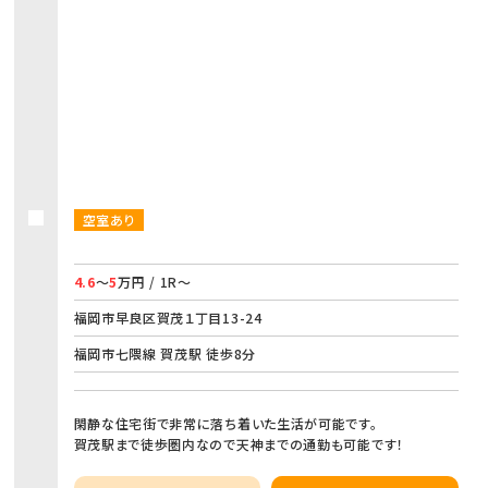
空室あり
4.6
～
5
万円 / 1R～
福岡市早良区賀茂１丁目13-24
福岡市七隈線 賀茂駅 徒歩8分
閑静な住宅街で非常に落ち着いた生活が可能です。
賀茂駅まで徒歩圏内なので天神までの通勤も可能です！