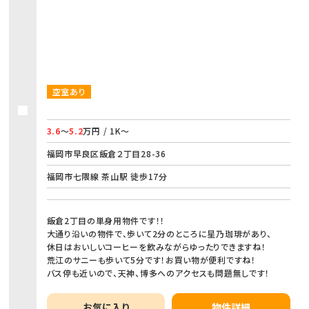
空室あり
3.6
～
5.2
万円 / 1K～
福岡市早良区飯倉２丁目28-36
福岡市七隈線 茶山駅 徒歩17分
飯倉2丁目の単身用物件です！！
大通り沿いの物件で、歩いて2分のところに星乃珈琲があり、
休日はおいしいコーヒーを飲みながらゆったりできますね！
荒江のサニーも歩いて5分です！お買い物が便利ですね！
バス停も近いので、天神、博多へのアクセスも問題無しです！
お気に入り
物件詳細