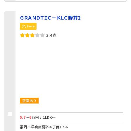
ＧＲＡＮＤＴＩＣ－ＫＬＣ野芥2
アパート
3.4点
空室あり
5.7
～
6
万円 / 1LDK～
福岡市早良区野芥４丁目17-6