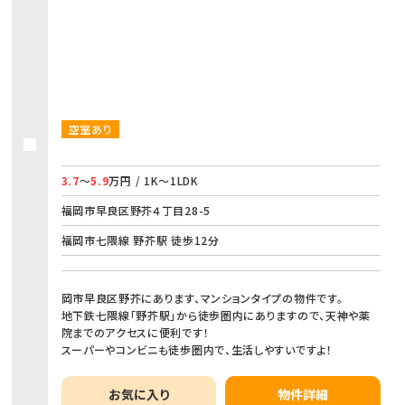
空室あり
3.7
～
5.9
万円 / 1K～1LDK
福岡市早良区野芥４丁目28-5
福岡市七隈線 野芥駅 徒歩12分
岡市早良区野芥にあります、マンションタイプの物件です。
地下鉄七隈線「野芥駅」から徒歩圏内にありますので、天神や薬
院までのアクセスに便利です！
スーパーやコンビニも徒歩圏内で、生活しやすいですよ！
お気に入り
物件詳細