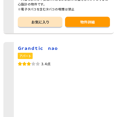
心設計の物件です。
※電子タバコを含むタバコの喫煙は禁止
お気に入り
物件詳細
Ｇｒａｎｄｔｉｃ ｎａｏ
アパート
3.4点