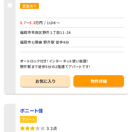
空室あり
5.7
～
5.8
万円 / 1LDK～
福岡市早良区野芥１丁目11-26
福岡市七隈線 野芥駅 徒歩6分
オートロック付き！インターネット使い放題！
野芥駅まで徒歩5分の2階建てアパートです！
お気に入り
物件詳細
ボニート佳
アパート
3.2点