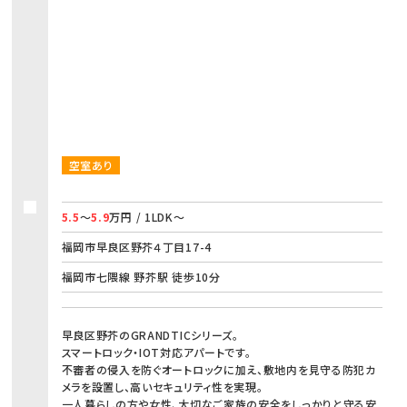
空室あり
5.5
～
5.9
万円 / 1LDK～
福岡市早良区野芥４丁目17-4
福岡市七隈線 野芥駅 徒歩10分
早良区野芥のGRANDTICシリーズ。
スマートロック・IOT対応アパートです。
不審者の侵入を防ぐオートロックに加え、敷地内を見守る防犯カ
メラを設置し、高いセキュリティ性を実現。
一人暮らしの方や女性、大切なご家族の安全をしっかりと守る安