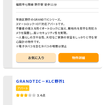
福岡市七隈線 野芥駅 徒歩11分
早良区野芥のGRANDTICシリーズ。
スマートロック・IOT対応アパートです。
不審者の侵入を防ぐオートロックに加え、敷地内を見守る防犯カ
メラを設置し、高いセキュリティ性を実現。
一人暮らしの方や女性、大切なご家族の安全をしっかりと守る安
心設計の物件です。
※電子タバコを含むタバコの喫煙は禁止
お気に入り
物件詳細
ＧＲＡＮＤＴＩＣ－ＫＬＣ野芥1
アパート
3.4点