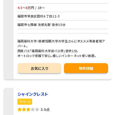
4.5
～
6
万円 / 1R～
福岡市早良区田村４丁目12-3
福岡市七隈線 次郎丸駅 徒歩15分
福岡歯科大学・医療短期大学の学生さんにオススメ単身者用ア
パート。
西鉄バス「福岡歯科大学前バス停」徒歩1分。
オートロック完備で安心。嬉しいインターネット使い放題。
お気に入り
物件詳細
シャインクレスト
アパート
3.0点