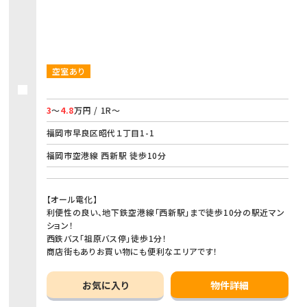
空室あり
3
～
4.8
万円 / 1R～
福岡市早良区昭代１丁目1-1
福岡市空港線 西新駅 徒歩10分
【オール電化】
利便性の良い、地下鉄空港線「西新駅」まで徒歩10分の駅近マン
ション！
西鉄バス「祖原バス停」徒歩1分！
商店街もありお買い物にも便利なエリアです！
お気に入り
物件詳細