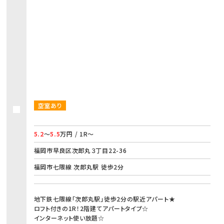
空室あり
5.2
～
5.5
万円 / 1R～
福岡市早良区次郎丸３丁目22-36
福岡市七隈線 次郎丸駅 徒歩2分
地下鉄七隈線「次郎丸駅」徒歩2分の駅近アパート★
ロフト付きの1R！2階建てアパートタイプ☆
インターネット使い放題☆