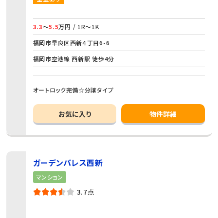
3.3
～
5.5
万円 / 1R～1K
福岡市早良区西新４丁目6-6
福岡市空港線 西新駅 徒歩4分
オートロック完備☆分譲タイプ
お気に入り
物件詳細
ガーデンパレス西新
マンション
3.7点