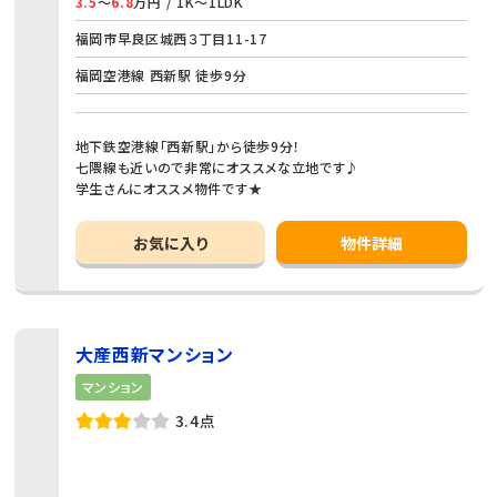
3.5
～
6.8
万円 / 1K～1LDK
福岡市早良区城西３丁目11-17
福岡空港線 西新駅 徒歩9分
地下鉄空港線「西新駅」から徒歩9分！
七隈線も近いので非常にオススメな立地です♪
学生さんにオススメ物件です★
お気に入り
物件詳細
大産西新マンション
マンション
3.4点