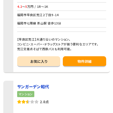
4.2
～
5
万円 / 1R～1K
福岡市早良区荒江２丁目9-14
福岡市七隈線 茶山駅 徒歩13分
【早良区荒江】大通り沿いのマンション。
コンビニ・スーパー・ドラッグストアが揃う便利なエリアです。
荒江交差点そばで西鉄バスも利用可能。
お気に入り
物件詳細
サンガーデン昭代
マンション
2.8点