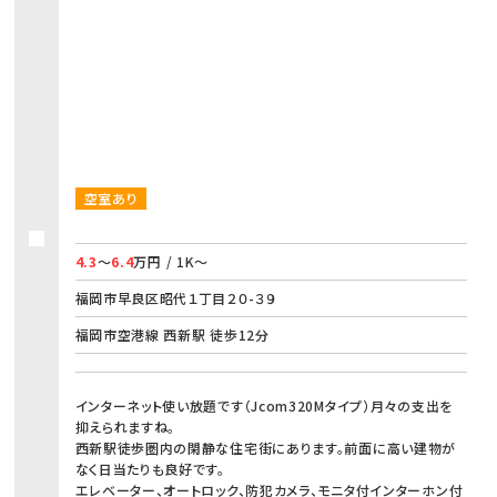
空室あり
4.3
～
6.4
万円 / 1K～
福岡市早良区昭代１丁目２０-３９
福岡市空港線 西新駅 徒歩12分
インターネット使い放題です（Jcom320Mタイプ）月々の支出を
抑えられますね。
西新駅徒歩圏内の閑静な住宅街にあります。前面に高い建物が
なく日当たりも良好です。
エレベーター、オートロック、防犯カメラ、モニタ付インターホン付