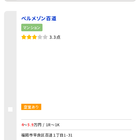
ベルメゾン百道
マンション
3.3点
空室あり
4
～
5.9
万円 / 1R～1K
福岡市早良区百道１丁目1-31