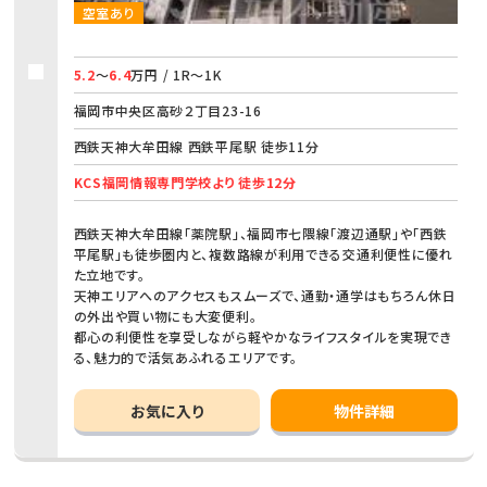
空室あり
5.2
～
6.4
万円 / 1R～1K
福岡市中央区高砂２丁目23-16
西鉄天神大牟田線 西鉄平尾駅 徒歩11分
KCS福岡情報専門学校より 徒歩12分
西鉄天神大牟田線「薬院駅」、福岡市七隈線「渡辺通駅」や「西鉄
平尾駅」も徒歩圏内と、複数路線が利用できる交通利便性に優れ
た立地です。
天神エリアへのアクセスもスムーズで、通勤・通学はもちろん休日
の外出や買い物にも大変便利。
都心の利便性を享受しながら軽やかなライフスタイルを実現でき
る、魅力的で活気あふれるエリアです。
お気に入り
物件詳細