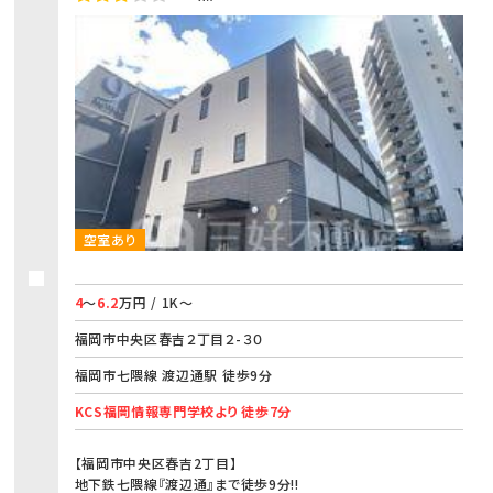
空室あり
4
～
6.2
万円 / 1K～
福岡市中央区春吉２丁目２-３０
福岡市七隈線 渡辺通駅 徒歩9分
KCS福岡情報専門学校より 徒歩7分
【福岡市中央区春吉2丁目】
地下鉄七隈線『渡辺通』まで徒歩9分!!