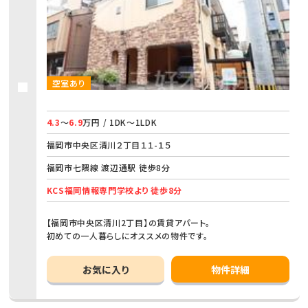
空室あり
4.3
～
6.9
万円 / 1DK～1LDK
福岡市中央区清川２丁目１１-１５
福岡市七隈線 渡辺通駅 徒歩8分
KCS福岡情報専門学校より 徒歩8分
【福岡市中央区清川2丁目】の賃貸アパート。
初めての一人暮らしにオススメの物件です。
お気に入り
物件詳細