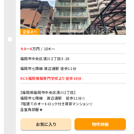
空室あり
4.8
～
6
万円 / 1DK～
福岡市中央区清川２丁目3-20
福岡市七隈線 渡辺通駅 徒歩11分
KCS福岡情報専門学校より 徒歩10分
【福岡県福岡市中央区清川2丁目】
福岡市七隈線 渡辺通駅 徒歩11分☆
7階建てのオートロック付き賃貸マンション☆
全室角部屋★
お気に入り
物件詳細