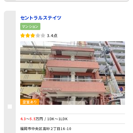
セントラルステイツ
マンション
3.4点
空室あり
4.3
～
5.5
万円 / 1DK～1LDK
福岡市中央区高砂２丁目16-10