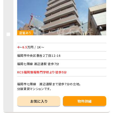
空室あり
4
～
6.5
万円 / 1K～
福岡市中央区春吉２丁目12-16
福岡七隈線 渡辺通駅 徒歩7分
KCS福岡情報専門学校より 徒歩5分
福岡市七隈線 渡辺通駅まで徒歩7分の立地。
分譲賃貸マンションです。
お気に入り
物件詳細