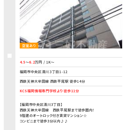
空室あり
4.5
～
6.2
万円 / 1K～
福岡市中央区清川３丁目1-12
西鉄天神大牟田線 西鉄平尾駅 徒歩14分
KCS福岡情報専門学校より 徒歩11分
【福岡市中央区清川3丁目】
西鉄天神大牟田線 西鉄平尾駅まで徒歩圏内！
9階建のオートロック付き賃貸マンション☆
コンビニまで徒歩3分以内♪♪