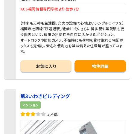
KCS福岡情報専門学校より 徒歩7分
【博多も天神も生活圏。充実の設備で心地よいシングルライフを】
福岡市七隈線「渡辺通駅」徒歩11分、さらに博多駅や薬院駅も徒
歩圏内という、都市の利便性を自在に活かせるポジション。
オートロックや防犯カメラ、不在時にも荷物を受け取れる宅配ボ
ックスも完備し、安心と便利さを兼ね備えた住環境が整っていま
す。
お気に入り
物件詳細
第3いわきビルディング
マンション
3.4点