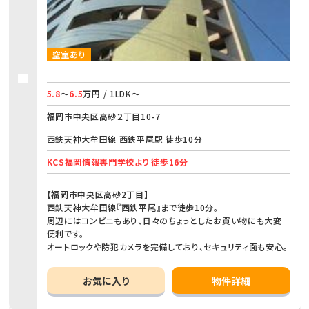
空室あり
5.8
～
6.5
万円 / 1LDK～
福岡市中央区高砂２丁目10-7
西鉄天神大牟田線 西鉄平尾駅 徒歩10分
KCS福岡情報専門学校より 徒歩16分
【福岡市中央区高砂2丁目】
西鉄天神大牟田線『西鉄平尾』まで徒歩10分。
周辺にはコンビニもあり、日々のちょっとしたお買い物にも大変
便利です。
オートロックや防犯カメラを完備しており、セキュリティ面も安心。
お気に入り
物件詳細