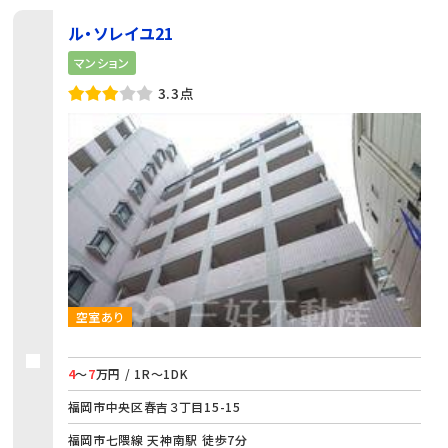
ル・ソレイユ21
マンション
3.3点
空室あり
4
～
7
万円 / 1R～1DK
福岡市中央区春吉３丁目15-15
福岡市七隈線 天神南駅 徒歩7分