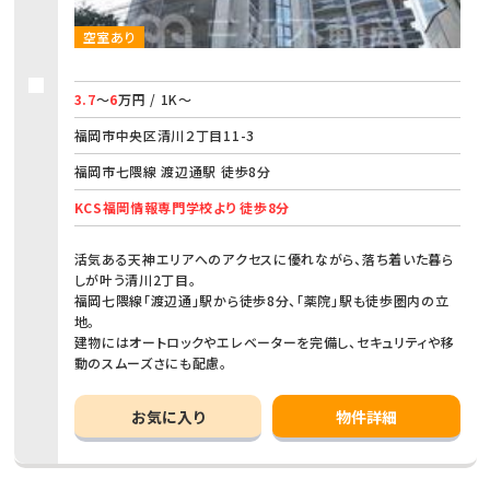
空室あり
3.7
～
6
万円 / 1K～
福岡市中央区清川２丁目11-3
福岡市七隈線 渡辺通駅 徒歩8分
KCS福岡情報専門学校より 徒歩8分
活気ある天神エリアへのアクセスに優れながら、落ち着いた暮ら
しが叶う清川2丁目。
福岡七隈線「渡辺通」駅から徒歩8分、「薬院」駅も徒歩圏内の立
地。
建物にはオートロックやエレベーターを完備し、セキュリティや移
動のスムーズさにも配慮。
お気に入り
物件詳細