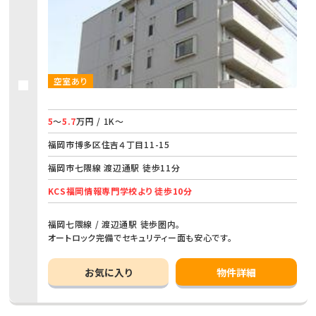
空室あり
5
～
5.7
万円 / 1K～
福岡市博多区住吉４丁目11-15
福岡市七隈線 渡辺通駅 徒歩11分
KCS福岡情報専門学校より 徒歩10分
福岡七隈線 / 渡辺通駅 徒歩圏内。
オートロック完備でセキュリティー面も安心です。
お気に入り
物件詳細