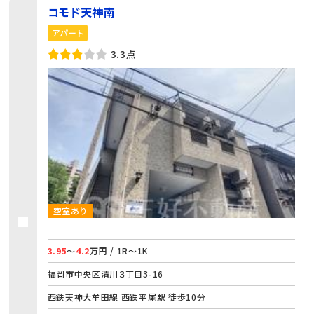
コモド天神南
アパート
3.3点
空室あり
3.95
～
4.2
万円 / 1R～1K
福岡市中央区清川３丁目3-16
西鉄天神大牟田線 西鉄平尾駅 徒歩10分