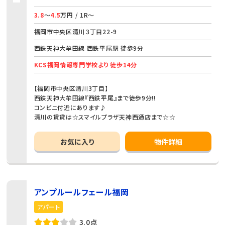
3.8
～
4.5
万円 / 1R～
福岡市中央区清川３丁目22-9
西鉄天神大牟田線 西鉄平尾駅 徒歩9分
KCS福岡情報専門学校より 徒歩14分
【福岡市中央区清川3丁目】
西鉄天神大牟田線『西鉄平尾』まで徒歩9分!!
コンビニ付近にあります♪
清川の賃貸は☆スマイルプラザ天神西通店まで☆☆
お気に入り
物件詳細
アンプルールフェール福岡
アパート
3.0点