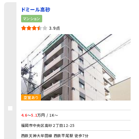
ドミール高砂
マンション
3.9点
空室あり
4.6
～
5.1
万円 / 1K～
福岡市中央区高砂２丁目12-25
西鉄天神大牟田線 西鉄平尾駅 徒歩7分