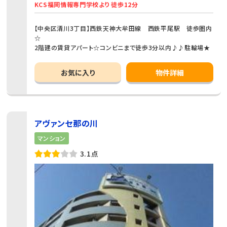
KCS福岡情報専門学校より 徒歩12分
【中央区清川3丁目】西鉄天神大牟田線 西鉄平尾駅 徒歩圏内
☆
2階建の賃貸アパート☆コンビニまで徒歩3分以内♪♪駐輪場★
お気に入り
物件詳細
アヴァンセ那の川
マンション
3.1点