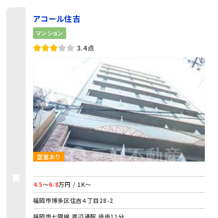
アコール住吉
マンション
3.4点
空室あり
4.5
～
6.8
万円 / 1K～
福岡市博多区住吉４丁目28-2
福岡市七隈線 渡辺通駅 徒歩11分