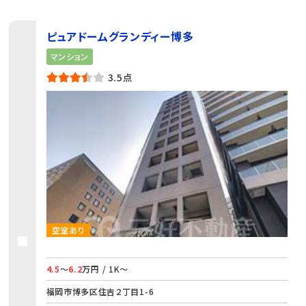
ピュアドームグランディー博多
マンション
3.5点
空室あり
4.5
～
6.2
万円 / 1K～
福岡市博多区住吉２丁目1-6