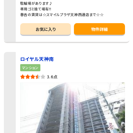
駐輪場があります♪
専用ゴミ捨て場有!!
春吉の賃貸は☆スマイルプラザ天神西通店まで☆☆
お気に入り
物件詳細
ロイヤル天神南
マンション
3.6点