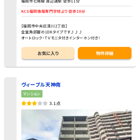
福岡市七隈線 渡辺通駅 徒歩11分
KCS福岡情報専門学校より 徒歩10分
【福岡市中央区清川2丁目】
全室角部屋の1DKタイプです♪♪♪
オートロック・ＴＶモニタ付きインターホン付き！
お気に入り
物件詳細
ヴィーブル天神南
マンション
3.1点