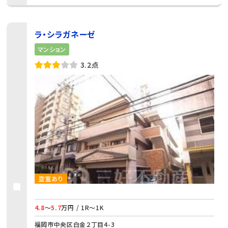
ラ・シラガネーゼ
マンション
3.2点
空室あり
4.8
～
5.7
万円 / 1R～1K
福岡市中央区白金２丁目4-3