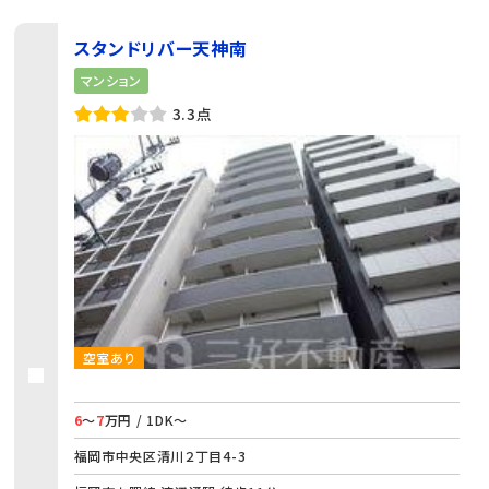
スタンドリバー天神南
マンション
3.3点
空室あり
6
～
7
万円 / 1DK～
福岡市中央区清川２丁目4-3