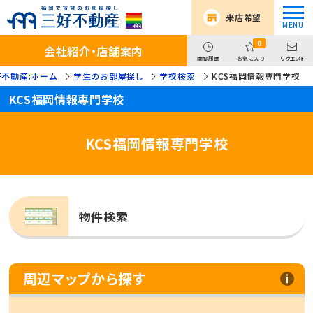
来店希望
0
会社紹介・店舗案内
閲覧履歴
お気に入り
リクエスト
好不動産:ホーム
学生のお部屋探し
学校検索
KCS福岡情報専門学校
KCS福岡情報専門学校
KCS福岡情報専門学校
物件検索
周辺マップから探す