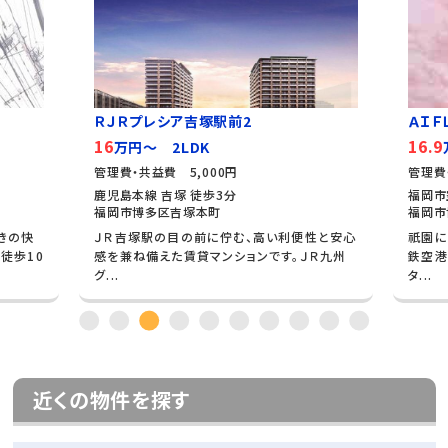
ＲＪＲプレシア吉塚駅前2
ＡＩＦ
16
16.9
万円～ 2LDK
管理費・共益費 5,000円
管理費
鹿児島本線 吉塚 徒歩3分
福岡市
福岡市博多区吉塚本町
福岡市
きの快
ＪＲ吉塚駅の目の前に佇む、高い利便性と安心
祇園に
徒歩10
感を兼ね備えた賃貸マンションです。ＪＲ九州
鉄空港
グ...
タ...
近くの物件を探す