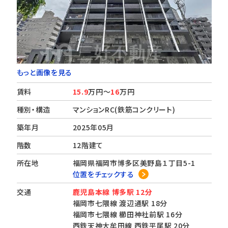
もっと画像を見る
賃料
15.9
万円～
16
万円
種別・構造
マンションRC(鉄筋コンクリート)
築年月
2025年05月
階数
12階建て
所在地
福岡県福岡市博多区美野島１丁目5-1
位置をチェックする
交通
鹿児島本線 博多駅 12分
福岡市七隈線 渡辺通駅 18分
福岡市七隈線 櫛田神社前駅 16分
西鉄天神大牟田線 西鉄平尾駅 20分