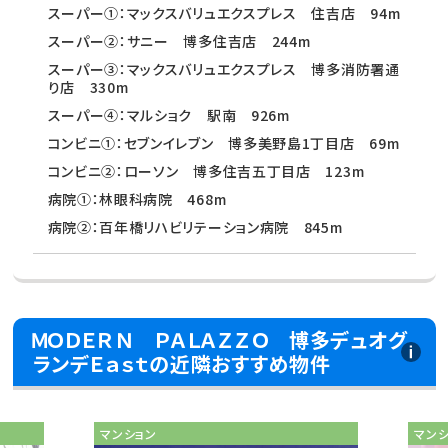
スーパー①：マックスバリュエクスプレス 住吉店 94m
スーパー②：サニー 博多住吉店 244m
スーパー③：マックスバリュエクスプレス 博多消防署通
り店 330m
スーパー④：マルショク 駅南 926m
コンビニ①：セブンイレブン 博多美野島1丁目店 69m
コンビニ②：ローソン 博多住吉五丁目店 123m
病院①：林眼科病院 468m
病院②：百年橋リハビリテーション病院 845m
ＭＯＤＥＲＮ ＰＡＬＡＺＺＯ 博多デュオグ
ランデＥａｓｔの近隣おすすめ物件
マンション
マン