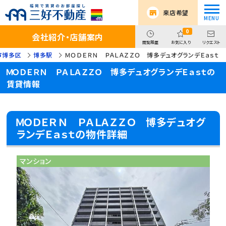
来店希望
0
会社紹介・店舗案内
閲覧履歴
お気に入り
リクエスト
市博多区
博多駅
ＭＯＤＥＲＮ ＰＡＬＡＺＺＯ 博多デュオグランデＥａｓｔ
ＭＯＤＥＲＮ ＰＡＬＡＺＺＯ 博多デュオグランデＥａｓｔの
賃貸情報
ＭＯＤＥＲＮ ＰＡＬＡＺＺＯ 博多デュオグ
ランデＥａｓｔの物件詳細
マンション