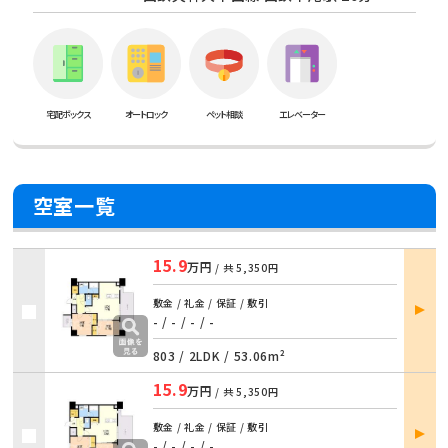
宅配ボックス
オートロック
ペット相談
エレベーター
空室一覧
15.9
万円
/ 共
5,350円
部屋
敷金 / 礼金 / 保証 / 敷引
詳細
- / - / - / -
803 /
2LDK
/
53.06m²
15.9
万円
/ 共
5,350円
部屋
敷金 / 礼金 / 保証 / 敷引
詳細
- / - / - / -