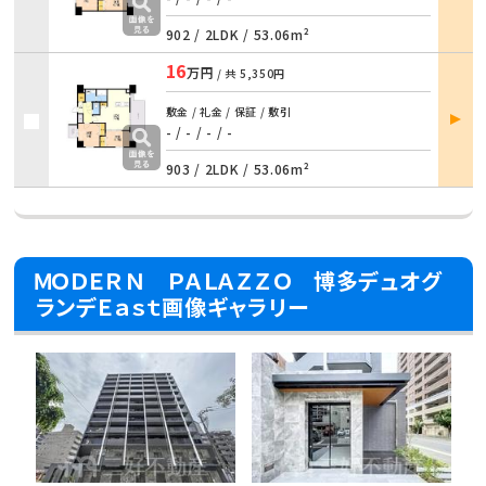
902 /
2LDK
/
53.06m²
16
万円
/ 共
5,350円
部屋
敷金 / 礼金 / 保証 / 敷引
詳細
- / - / - / -
903 /
2LDK
/
53.06m²
ＭＯＤＥＲＮ ＰＡＬＡＺＺＯ 博多デュオグ
ランデＥａｓｔ画像ギャラリー