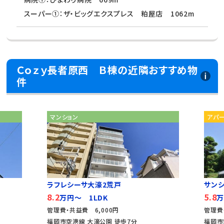
スーパー①：ザ・ビッグエクスプレス 粕屋店 1062m
Ｃｏｚｙ長者原西 Ｂ棟の近隣おすすめ物
件
マンション
アパ
ラフレシーサ大濠2荒戸
サン
8.2
5.8
万円～ 1LDK
万
管理費・共益費 6,000円
管理費
福岡市空港線 大濠公園 徒歩7分
福岡市