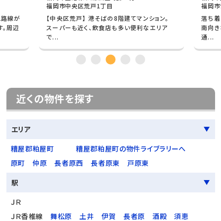
福岡市中央区荒戸1丁目
福岡市
2路線が
【中央区荒戸】 港そばの8階建てマンション。
落ち着
す。周辺
スーパーも近く、飲食店も多い便利なエリア
南向き
で...
通...
近くの物件を探す
エリア
糟屋郡粕屋町
糟屋郡粕屋町の物件ライブラリーへ
原町
仲原
長者原西
長者原東
戸原東
駅
ＪＲ
ＪＲ香椎線
舞松原
土井
伊賀
長者原
酒殿
須恵