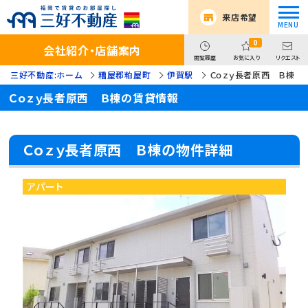
来店希望
0
会社紹介・店舗案内
閲覧履歴
お気に入り
リクエスト
三好不動産:ホーム
糟屋郡粕屋町
伊賀駅
Ｃｏｚｙ長者原西 Ｂ棟
Ｃｏｚｙ長者原西 Ｂ棟の賃貸情報
Ｃｏｚｙ長者原西 Ｂ棟の物件詳細
アパート