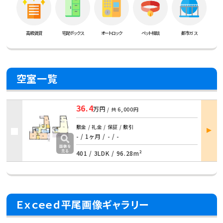
高級賃貸
宅配ボックス
オートロック
ペット相談
都市ガス
空室一覧
36.4
万円
/ 共
6,000円
部屋
敷金 / 礼金 / 保証 / 敷引
詳細
- / 1ヶ月 / - / -
401 /
3LDK
/
96.28m²
Ｅｘｃｅｅｄ平尾画像ギャラリー