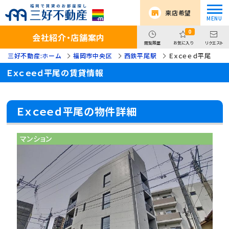
来店希望
0
会社紹介・店舗案内
閲覧履歴
お気に入り
リクエスト
三好不動産:ホーム
福岡市中央区
西鉄平尾駅
Ｅｘｃｅｅｄ平尾
Ｅｘｃｅｅｄ平尾の賃貸情報
Ｅｘｃｅｅｄ平尾の物件詳細
マンション