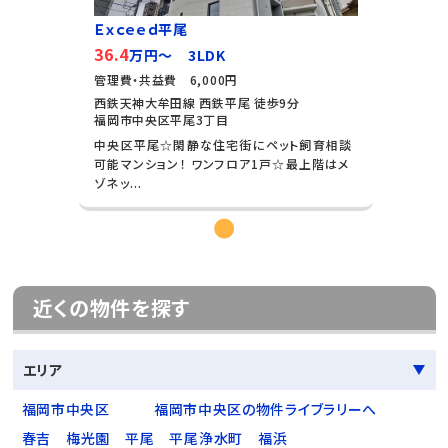
Ｅｘｃｅｅｄ平尾
36.4
万円～ 3LDK
管理費・共益費 6,000円
西鉄天神大牟田線 西鉄平尾 徒歩9分
福岡市中央区平尾3丁目
中央区平尾☆閑静な住宅街にペット飼育相談
可能マンション！ ワンフロア1戸☆最上階はメ
ゾネッ...
近くの物件を探す
エリア
福岡市中央区
福岡市中央区の物件ライブラリーへ
春吉
梅光園
平尾
平尾浄水町
福浜