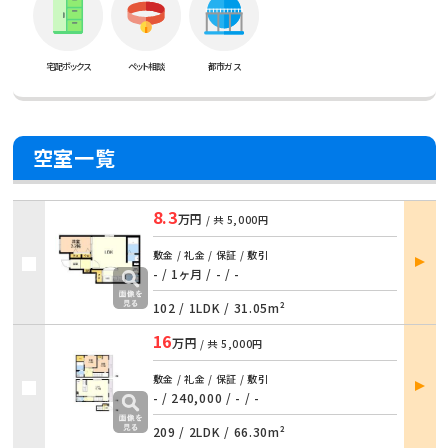
宅配ボックス
ペット相談
都市ガス
空室一覧
8.3
万円
/ 共
5,000円
部屋
敷金 / 礼金 / 保証 / 敷引
詳細
- / 1ヶ月 / - / -
102 /
1LDK
/
31.05m²
16
万円
/ 共
5,000円
部屋
敷金 / 礼金 / 保証 / 敷引
詳細
- / 240,000 / - / -
209 /
2LDK
/
66.30m²