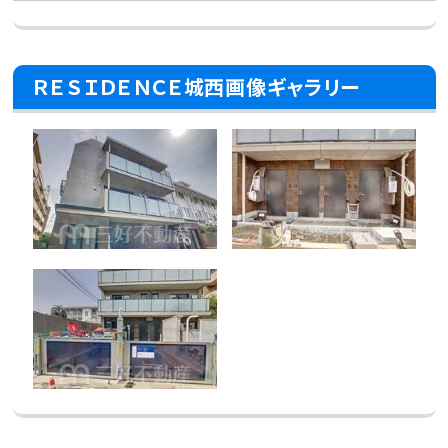
ＲＥＳＩＤＥＮＣＥ城西画像ギャラリー