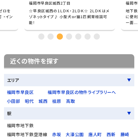
福岡市早良区城西2丁目
福岡市
ゼロを
☆早良区城西の1ＬＤＫ・2ＬＤＫ☆ 2ＬＤＫはメ
地下鉄
可 ・イン
ゾネットタイプ♪ 小型犬or猫1匹飼育相談可
に便利
能！
ー面...
近くの物件を探す
エリア
福岡市早良区
福岡市早良区の物件ライブラリーへ
小田部
昭代
城西
祖原
高取
駅
福岡市地下鉄
福岡市地下鉄空港線
赤坂
大濠公園
唐人町
西新
藤崎