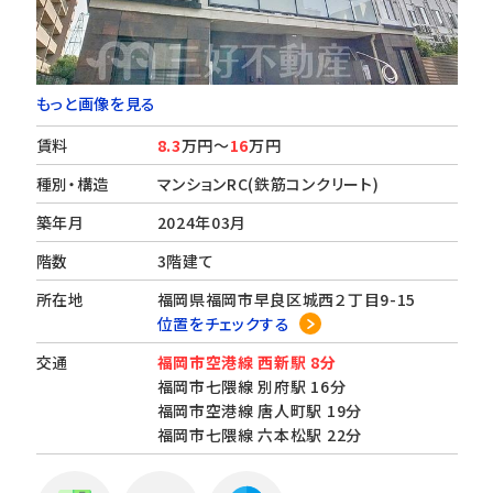
もっと画像を見る
賃料
8.3
万円～
16
万円
種別・構造
マンションRC(鉄筋コンクリート)
築年月
2024年03月
階数
3階建て
所在地
福岡県福岡市早良区城西２丁目9-15
位置をチェックする
交通
福岡市空港線 西新駅 8分
福岡市七隈線 別府駅 16分
福岡市空港線 唐人町駅 19分
福岡市七隈線 六本松駅 22分