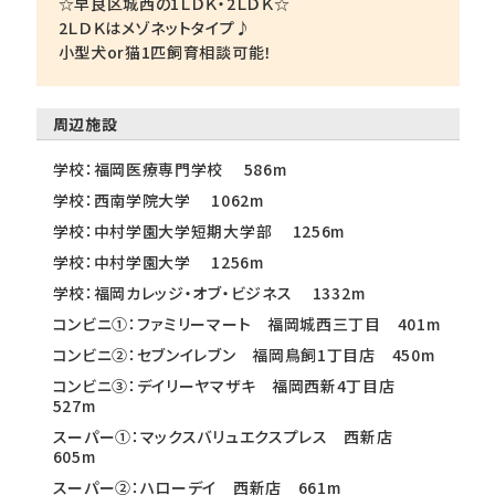
☆早良区城西の1ＬＤＫ・2ＬＤＫ☆
2ＬＤＫはメゾネットタイプ♪
小型犬or猫1匹飼育相談可能！
周辺施設
学校：福岡医療専門学校 586m
学校：西南学院大学 1062m
学校：中村学園大学短期大学部 1256m
学校：中村学園大学 1256m
学校：福岡カレッジ・オブ・ビジネス 1332m
コンビニ①：ファミリーマート 福岡城西三丁目 401m
コンビニ②：セブンイレブン 福岡鳥飼1丁目店 450m
コンビニ③：デイリーヤマザキ 福岡西新4丁目店
527m
スーパー①：マックスバリュエクスプレス 西新店
605m
スーパー②：ハローデイ 西新店 661m