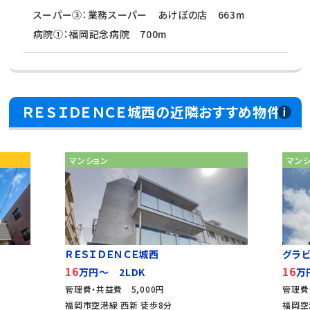
スーパー③：業務スーパー あけぼの店 663m
病院①：福岡記念病院 700m
ＲＥＳＩＤＥＮＣＥ城西の近隣おすすめ物件
マンション
マン
ＲＥＳＩＤＥＮＣＥ城西
グラ
16
16
万円～ 2LDK
万
管理費・共益費 5,000円
管理費
福岡市空港線 西新 徒歩8分
福岡空