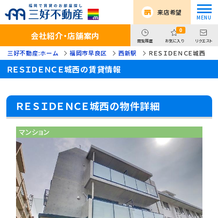
来店希望
0
会社紹介・店舗案内
閲覧履歴
お気に入り
リクエスト
三好不動産:ホーム
福岡市早良区
西新駅
ＲＥＳＩＤＥＮＣＥ城西
ＲＥＳＩＤＥＮＣＥ城西の賃貸情報
ＲＥＳＩＤＥＮＣＥ城西の物件詳細
マンション