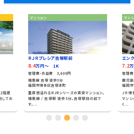
マンション
マン
ＲＪＲプレシア吉塚駅前
エン
8.4
7.2
万円～ 1K
万
管理費・共益費 3,600円
管理費
篠栗線 吉塚 徒歩3分
鹿児島
福岡市博多区吉塚本町
福岡市
2階建
重厚感溢れるRJRシリーズの賃貸マンション。
ＪＲ博
地してお
篠栗線 / 吉塚駅 徒歩3分。吉塚駅目の前で
マンシ
す。...
く...