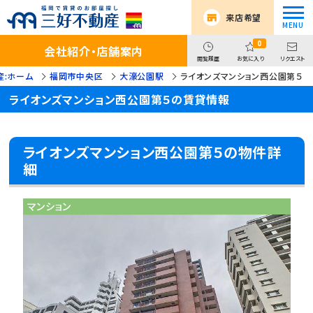
来店希望
0
会社紹介・店舗案内
閲覧履歴
お気に入り
リクエスト
産:ホーム
福岡市中央区
大濠公園駅
ライオンズマンション西公園第５
ライオンズマンション西公園第５の賃貸情報
ライオンズマンション西公園第５の物件詳
細
マンション