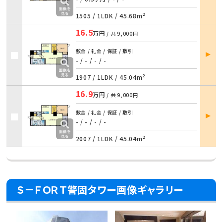
1505 /
1LDK
/
45.68m²
16.5
万円
/ 共
9,000円
部屋
敷金 / 礼金 / 保証 / 敷引
詳細
- / - / - / -
1907 /
1LDK
/
45.04m²
16.9
万円
/ 共
9,000円
部屋
敷金 / 礼金 / 保証 / 敷引
詳細
- / - / - / -
2007 /
1LDK
/
45.04m²
Ｓ－ＦＯＲＴ警固タワー画像ギャラリー