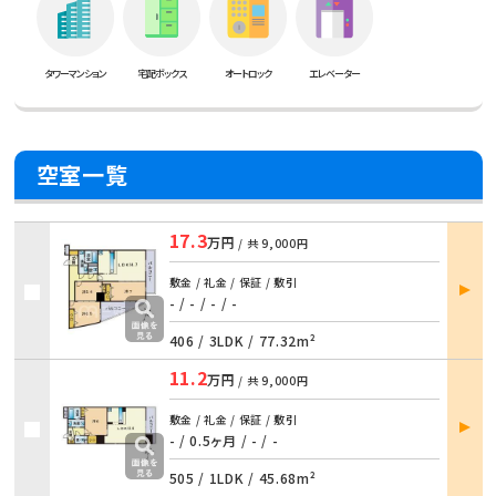
タワーマンション
宅配ボックス
オートロック
エレベーター
空室一覧
17.3
万円
/ 共
9,000円
部屋
敷金 / 礼金 / 保証 / 敷引
詳細
- / - / - / -
406 /
3LDK
/
77.32m²
11.2
万円
/ 共
9,000円
部屋
敷金 / 礼金 / 保証 / 敷引
詳細
- / 0.5ヶ月 / - / -
505 /
1LDK
/
45.68m²