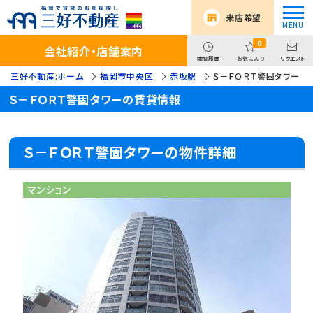
来店希望
0
会社紹介・店舗案内
閲覧履歴
お気に入り
リクエスト
三好不動産:ホーム
福岡市中央区
赤坂駅
Ｓ－ＦＯＲＴ警固タワー
Ｓ－ＦＯＲＴ警固タワーの賃貸情報
Ｓ－ＦＯＲＴ警固タワーの物件詳細
マンション