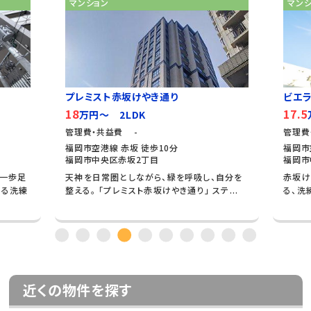
マンション
マンション
プレミスト赤坂けやき通り
ビエラコー
18
17.5
万円～ 2LDK
万円
管理費・共益費 -
管理費・共益
福岡市空港線 赤坂 徒歩10分
福岡市空港線
福岡市中央区赤坂2丁目
福岡市中央
足
天神を日常圏としながら、緑を呼吸し、自分を
赤坂けやき
練
整える。 「プレミスト赤坂けやき通り」 ステ...
る、洗練のア
近くの物件を探す