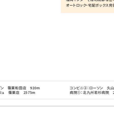
オートロック・宅配ボックス完
ブン 篠栗和田店 920m
コンビニ②：ローソン 久山
リュ 篠栗店 2575m
病院①：北九州若杉病院 2