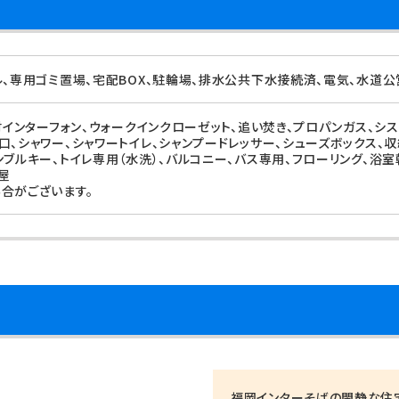
ル、専用ゴミ置場、宅配BOX、駐輪場、排水公共下水接続済、電気、水道公
付インターフォン、ウォークインクローゼット、追い焚き、プロパンガス、シ
口、シャワー、シャワートイレ、シャンプードレッサー、シューズボックス、
ンブルキー、トイレ専用（水洗）、バルコニー、バス専用、フローリング、浴室
屋
合がございます。
福岡インターそばの閑静な住宅