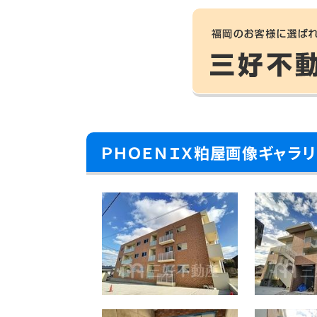
ＰＨＯＥＮＩＸ粕屋画像ギャラリ