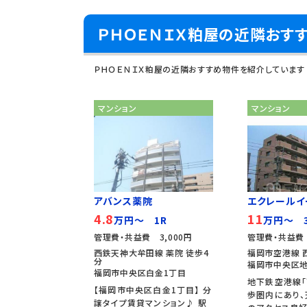
ＰＨＯＥＮＩＸ粕屋の近隣おす
ＰＨＯＥＮＩＸ粕屋の近隣おすすめ物件を紹介しています
マンション
マンション
アバンス薬院
エクレールイ
4.8
11
万円～ 1R
万円～ 3
管理費・共益費 3,000円
管理費・共益費
西鉄天神大牟田線 薬院 徒歩4
福岡市空港線 
分
福岡市中央区地
福岡市中央区白金1丁目
地下鉄空港線「
【福岡市中央区白金1丁目】 分
歩圏内にあり
譲タイプ賃貸マンション♪ 駅