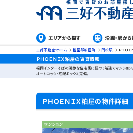
エリアから探す
沿線・駅から
三好不動産:ホーム
糟屋郡粕屋町
門松駅
ＰＨＯＥ
ＰＨＯＥＮＩＸ粕屋の賃貸情報
福岡インターそばの閑静な住宅街に建つ3階建てマンション
オートロック・宅配ボックス完備。
ＰＨＯＥＮＩＸ粕屋の物件詳細
マンション