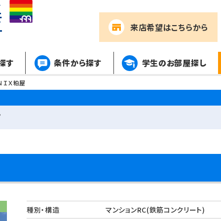
来店希望
はこちらから
探す
条件から探す
学生のお部屋探し
ＮＩＸ粕屋
。
種別・構造
マンションRC(鉄筋コンクリート)