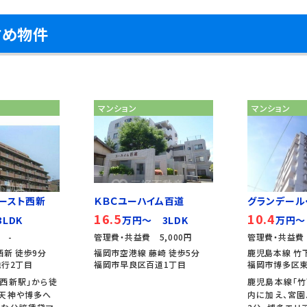
すめ物件
マンション
マンション
ースト西新
ＫＢＣユーハイム百道
グランデール
16.5
10.4
LDK
万円～ 3LDK
万円～
 -
管理費・共益費 5,000円
管理費・共益費 
西新 徒歩9分
福岡市空港線 藤崎 徒歩5分
鹿児島本線 竹下
行2丁目
福岡市早良区百道1丁目
福岡市博多区東
西新駅」から徒
鹿児島本線「竹
、天神や博多へ
内に加え、宮園