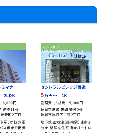
マンション
・ミマナ
セントラルビレッジ百道
5
 2LDK
万円～ 1K
6,000円
管理費・共益費 5,000円
 徒歩11分
福岡空港線 藤崎 徒歩2分
光寺町2丁目
福岡市早良区百道2丁目
下駅」が徒歩圏
地下鉄空港線【藤崎駅】徒歩2
バス停まで徒歩
分★ 閑静な住宅街★オートロ