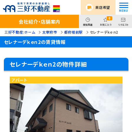
来店希望
0
会社紹介・店舗案内
閲覧履歴
お気に入り
リクエスト
三好不動産:ホーム
太宰府市
都府楼前駅
セレナーデｋｅｎ2
セレナーデｋｅｎ2の賃貸情報
セレナーデｋｅｎ2の物件詳細
アパート