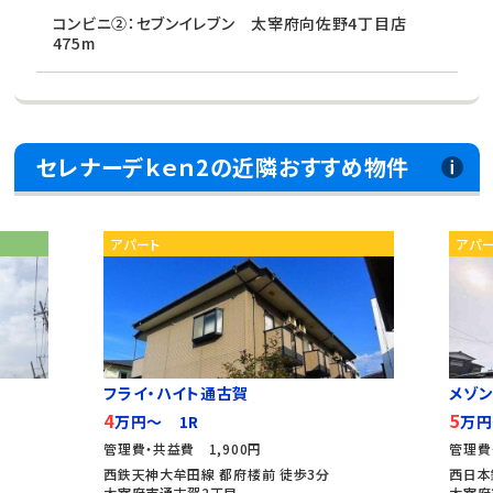
コンビニ②：セブンイレブン 太宰府向佐野4丁目店
475m
セレナーデｋｅｎ2の近隣おすすめ物件
アパート
アパ
フライ・ハイト通古賀
メゾン
4
5
万円～ 1R
万円
管理費・共益費 1,900円
管理費
西鉄天神大牟田線 都府楼前 徒歩3分
西日本
太宰府市通古賀2丁目
太宰府