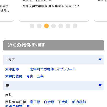
音寺エ
西鉄天神大牟田線 都府楼前駅 徒歩 5分！
。近隣に
近くの物件を探す
エリア
太宰府市
太宰府市の物件ライブラリーへ
大字向佐野
青山
五条
駅
西鉄
西鉄大牟田線
春日原
白木原
下大利
都府楼前
西鉄二日市
紫