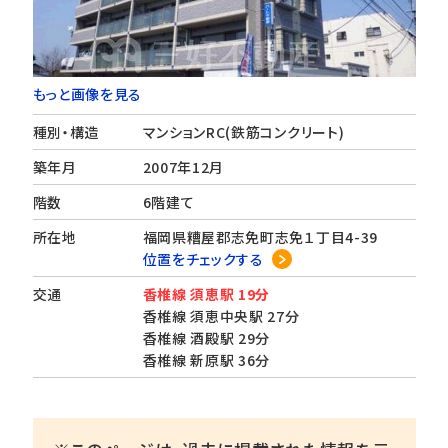
もっと画像を見る
種別・構造
マンションRC(鉄筋コンクリート)
築年月
2007年12月
階数
6階建て
所在地
福岡県糟屋郡志免町志免１丁目4-39
位置をチェックする
交通
香椎線 須恵駅 19分
香椎線 須恵中央駅 27分
香椎線 酒殿駅 29分
香椎線 新原駅 36分