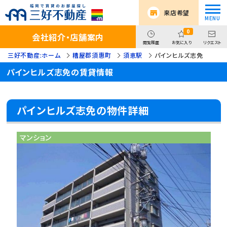
来店希望
0
会社紹介・店舗案内
閲覧履歴
お気に入り
リクエスト
三好不動産:ホーム
糟屋郡須惠町
須恵駅
パインヒルズ志免
パインヒルズ志免の賃貸情報
パインヒルズ志免の物件詳細
マンション