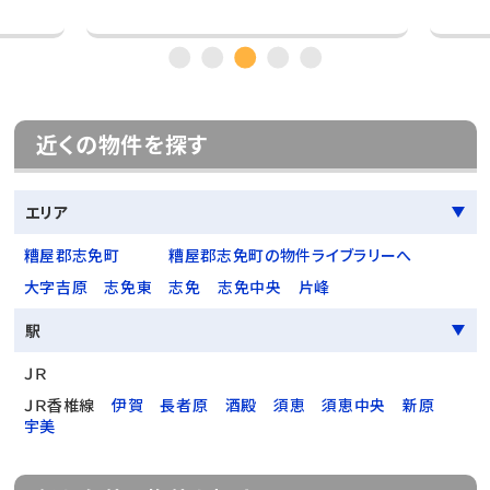
近くの物件を探す
エリア
糟屋郡志免町
糟屋郡志免町の物件ライブラリーへ
大字吉原
志免東
志免
志免中央
片峰
駅
ＪＲ
ＪＲ香椎線
伊賀
長者原
酒殿
須恵
須恵中央
新原
宇美