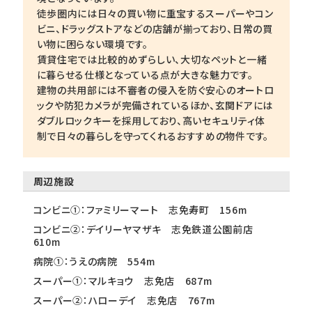
徒歩圏内には日々の買い物に重宝するスーパーやコン
ビニ、ドラッグストアなどの店舗が揃っており、日常の買
い物に困らない環境です。
賃貸住宅では比較的めずらしい、大切なペットと一緒
に暮らせる仕様となっている点が大きな魅力です。
建物の共用部には不審者の侵入を防ぐ安心のオートロ
ックや防犯カメラが完備されているほか、玄関ドアには
ダブルロックキーを採用しており、高いセキュリティ体
制で日々の暮らしを守ってくれるおすすめの物件です。
周辺施設
コンビニ①：ファミリーマート 志免寿町 156m
コンビニ②：デイリーヤマザキ 志免鉄道公園前店
610m
病院①：うえの病院 554m
スーパー①：マルキョウ 志免店 687m
スーパー②：ハローデイ 志免店 767m