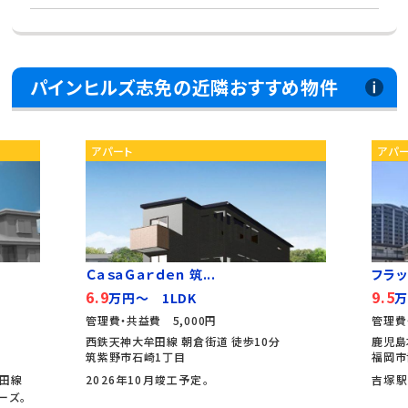
パインヒルズ志免の近隣おすすめ物件
アパート
アパ
ＣａｓａＧａｒｄｅｎ 筑...
フラッ
6.9
9.5
万円～ 1LDK
万
管理費・共益費 5,000円
管理費
西鉄天神大牟田線 朝倉街道 徒歩10分
鹿児島
筑紫野市石崎1丁目
福岡市
牟田線
2026年10月竣工予定。
吉塚駅
ーズ。