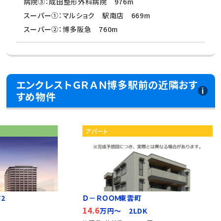
病院③：成田整形外科病院 976m
スーパー①：マルショク 駅南店 669m
スーパー②：博多阪急 760m
エンクレストＧＲＡＮ博多駅前の近隣おす
すめ物件
アパート
マン
Ｄ－ＲＯＯＭ東雲町
エンク
14.6
14.5
万円～ 2LDK