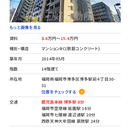
もっと画像を見る
賃料
8.6
万円～
15.4
万円
種別・構造
マンションRC(鉄筋コンクリート)
築年月
2014年05月
階数
14階建て
所在地
福岡県福岡市博多区博多駅前４丁目30-
31
位置をチェックする
交通
鹿児島本線 博多駅 8分
福岡市空港線 祇園駅 16分
福岡市七隈線 渡辺通駅 20分
西鉄天神大牟田線 薬院駅 24分