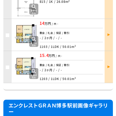
815 /
1K
/
26.08m²
14
万円
/ 共
-
部屋
敷金 / 礼金 / 保証 / 敷引
詳細
- / 2ヶ月 / - / -
1103 /
1LDK
/
50.01m²
15.4
万円
/ 共
-
部屋
敷金 / 礼金 / 保証 / 敷引
詳細
- / 2ヶ月 / - / -
1203 /
1LDK
/
50.01m²
エンクレストＧＲＡＮ博多駅前画像ギャラリ
ー