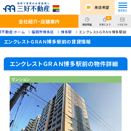
来店希望
0
会社紹介・店舗案内
閲覧履歴
お気に入り
リクエスト
好不動産:ホーム
福岡市博多区
博多駅
エンクレストＧＲＡＮ博多駅前
エンクレストＧＲＡＮ博多駅前の賃貸情報
エンクレストＧＲＡＮ博多駅前の物件詳細
マンション