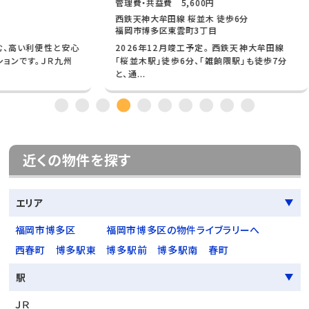
管理費・共益費 5,600円
管理費
西鉄天神大牟田線 桜並木 徒歩6分
福岡市
福岡市博多区東雲町3丁目
福岡市
性と安心
2026年12月竣工予定。 西鉄天神大牟田線
都市生
Ｒ九州
「桜並木駅」徒歩6分、「雑餉隈駅」も徒歩7分
合した
と、通...
1LD...
近くの物件を探す
エリア
福岡市博多区
福岡市博多区の物件ライブラリーへ
西春町
博多駅東
博多駅前
博多駅南
春町
駅
ＪＲ