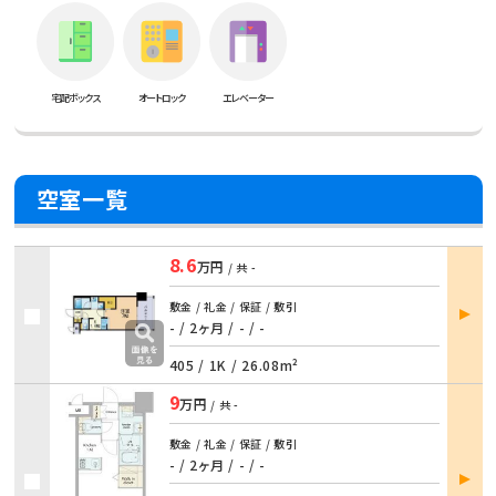
宅配ボックス
オートロック
エレベーター
空室一覧
8.6
万円
/ 共
-
部屋
敷金 / 礼金 / 保証 / 敷引
詳細
- / 2ヶ月 / - / -
405 /
1K
/
26.08m²
9
万円
/ 共
-
敷金 / 礼金 / 保証 / 敷引
- / 2ヶ月 / - / -
部屋
詳細