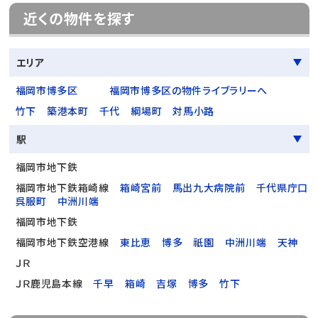
近くの物件を探す
エリア
福岡市博多区
福岡市博多区の物件ライブラリーへ
竹下
築港本町
千代
綱場町
対馬小路
駅
福岡市地下鉄
福岡市地下鉄箱崎線
箱崎宮前
馬出九大病院前
千代県庁口
呉服町
中洲川端
福岡市地下鉄
福岡市地下鉄空港線
東比恵
博多
祇園
中洲川端
天神
ＪＲ
ＪＲ鹿児島本線
千早
箱崎
吉塚
博多
竹下