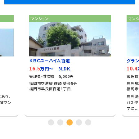
マンション
マン
ＫＢＣユーハイム百道
グラン
16.5
10.4
万円～ 3LDK
管理費・共益費 5,000円
管理費
福岡市空港線 藤崎 徒歩5分
鹿児島
福岡市早良区百道1丁目
福岡市
あり、
鹿児島
貸マン
バス停
学に...