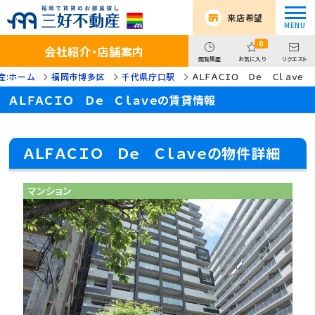
来店希望
0
会社紹介・店舗案内
閲覧履歴
お気に入り
リクエスト
産:ホーム
福岡市博多区
千代県庁口駅
ＡＬＦＡＣＩＯ Ｄｅ Ｃｌａｖｅ
ＡＬＦＡＣＩＯ Ｄｅ Ｃｌａｖｅの賃貸情報
ＡＬＦＡＣＩＯ Ｄｅ Ｃｌａｖｅの物件詳細
マンション