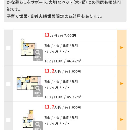
かな暮らしをサポート。大切なペット（犬・猫）との同居も相談可
能です。
子育て世帯・若者夫婦世帯限定のお部屋もあります。
11
万円
/ 共
7,000円
部屋
敷金 / 礼金 / 保証 / 敷引
詳細
- / 3ヶ月
/
- / -
102 /
1LDK
/
46.42m²
11.2
万円
/ 共
7,000円
部屋
敷金 / 礼金 / 保証 / 敷引
詳細
- / 3ヶ月
/
- / -
103 /
1LDK
/
45.32m²
11.7
万円
/ 共
7,000円
部屋
敷金 / 礼金 / 保証 / 敷引
詳細
- / 3ヶ月
/
- / -