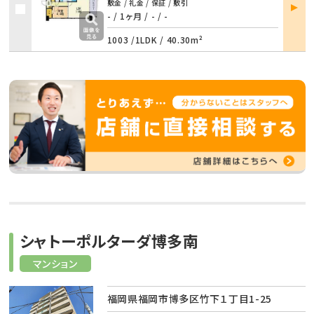
部屋
敷金 / 礼金 / 保証 / 敷引
詳細
- / 1ヶ月
/
- / -
1003 /
1LDK
/
40.30m²
シャトーポルターダ博多南
マンション
福岡県福岡市博多区竹下１丁目1-25