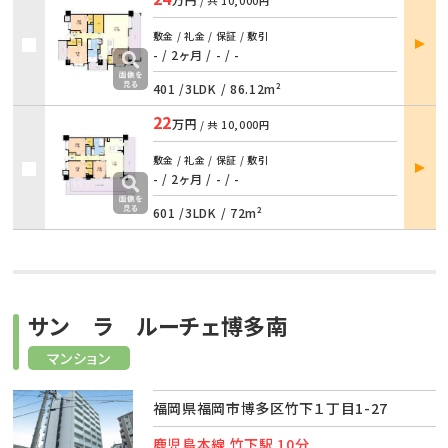
/ 共
10,000円
部屋
敷金 / 礼金 / 保証 / 敷引
詳細
- / 2ヶ月
/
- / -
401 /
3LDK
/
86.12m²
22
万円
/ 共
10,000円
部屋
敷金 / 礼金 / 保証 / 敷引
詳細
- / 2ヶ月
/
- / -
601 /
3LDK
/
72m²
サン ラ ルーチェ博多南
マンション
福岡県福岡市博多区竹下１丁目1-27
鹿児島本線 竹下駅 10分