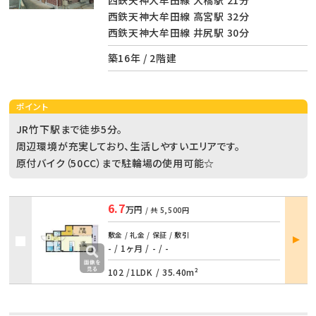
西鉄天神大牟田線 高宮駅 32分
西鉄天神大牟田線 井尻駅 30分
築16年 / 2階建
ポイント
JR竹下駅まで徒歩5分。
周辺環境が充実しており、生活しやすいエリアです。
原付バイク（50CC）まで駐輪場の使用可能☆
6.7
万円
/ 共
5,500円
部屋
敷金 / 礼金 / 保証 / 敷引
詳細
- / 1ヶ月
/
- / -
102 /
1LDK
/
35.40m²