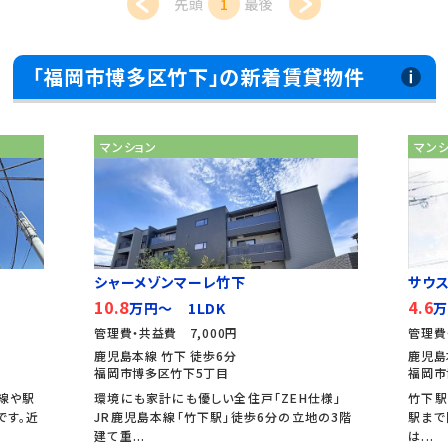
先頭
1
最後
「福岡市博多区竹下」の新着賃貸物件
マンション
マンション
シャーメゾンマーレ竹下
サウスロック博
10.8
4.6
万円～ 1LDK
万円～ 1K
管理費・共益費 7,000円
管理費・共益費 2,
鹿児島本線 竹下 徒歩6分
鹿児島本線 竹下 
福岡市博多区竹下5丁目
福岡市博多区竹下
環境にも家計にも優しい全住戸「ZEH仕様」
竹下駅から徒歩5分
JR鹿児島本線「竹下駅」徒歩6分の立地の3階
駅まで隣の駅になる
建て重...
は...