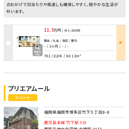
のおかげで日当たりや風通しも確保しやすく、穏やかな生活が
叶います。
11.5
万円
/ 共
5,000円
部屋
敷金 / 礼金 / 保証 / 敷引
詳細
- / 2ヶ月
/
- / -
702 /
2LDK
/
60.12m²
プリエアムール
アパート
福岡県福岡市博多区竹下５丁目8-6
鹿児島本線 竹下駅 5分
西鉄天神大牟田線 大橋駅 21分