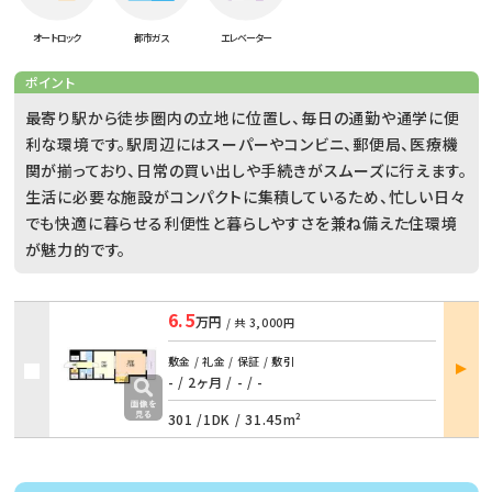
オートロック
都市ガス
エレベーター
ポイント
最寄り駅から徒歩圏内の立地に位置し、毎日の通勤や通学に便
利な環境です。駅周辺にはスーパーやコンビニ、郵便局、医療機
関が揃っており、日常の買い出しや手続きがスムーズに行えます。
生活に必要な施設がコンパクトに集積しているため、忙しい日々
でも快適に暮らせる利便性と暮らしやすさを兼ね備えた住環境
が魅力的です。
6.5
万円
/ 共
3,000円
部屋
敷金 / 礼金 / 保証 / 敷引
詳細
- / 2ヶ月
/
- / -
301 /
1DK
/
31.45m²