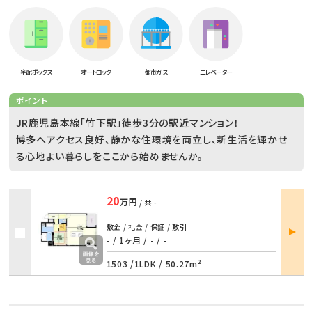
宅配ボックス
オートロック
都市ガス
エレベーター
ポイント
JR鹿児島本線「竹下駅」徒歩3分の駅近マンション！
博多へアクセス良好、静かな住環境を両立し、新生活を輝かせ
る心地よい暮らしをここから始めませんか。
20
万円
/ 共
-
部屋
敷金 / 礼金 / 保証 / 敷引
詳細
- / 1ヶ月
/
- / -
1503 /
1LDK
/
50.27m²