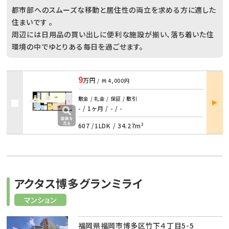
都市部へのスムーズな移動と居住性の両立を求める方に適した
住まいです 。
周辺には日用品の買い出しに便利な施設が揃い、落ち着いた住
環境の中でゆとりある毎日を過ごせます。
9
万円
/ 共
4,000円
部屋
敷金 / 礼金 / 保証 / 敷引
詳細
- / 1ヶ月
/
- / -
607 /
1LDK
/
34.27m²
アクタス博多グランミライ
マンション
福岡県福岡市博多区竹下４丁目5-5