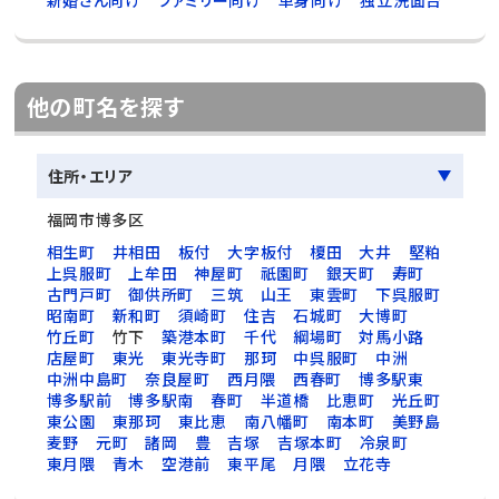
新婚さん向け
ファミリー向け
単身向け
独立洗面台
他の町名を探す
住所・エリア
福岡市博多区
相生町
井相田
板付
大字板付
榎田
大井
堅粕
上呉服町
上牟田
神屋町
祇園町
銀天町
寿町
古門戸町
御供所町
三筑
山王
東雲町
下呉服町
昭南町
新和町
須崎町
住吉
石城町
大博町
竹丘町
竹下
築港本町
千代
綱場町
対馬小路
店屋町
東光
東光寺町
那珂
中呉服町
中洲
中洲中島町
奈良屋町
西月隈
西春町
博多駅東
博多駅前
博多駅南
春町
半道橋
比恵町
光丘町
東公園
東那珂
東比恵
南八幡町
南本町
美野島
麦野
元町
諸岡
豊
吉塚
吉塚本町
冷泉町
東月隈
青木
空港前
東平尾
月隈
立花寺