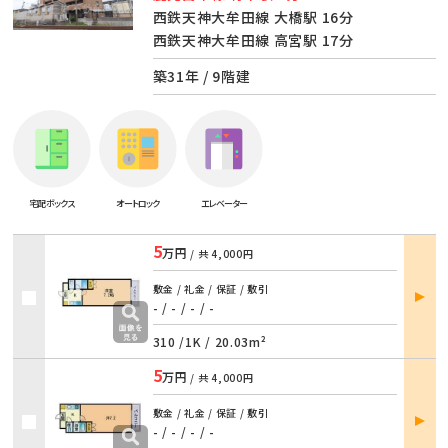
西鉄天神大牟田線 大橋駅 16分
西鉄天神大牟田線 高宮駅 17分
築31年 / 9階建
宅配ボックス
オートロック
エレベーター
5
万円
/ 共
4,000円
部屋
敷金 / 礼金 / 保証 / 敷引
詳細
- / -
/
- / -
310 /
1K
/
20.03m²
5
万円
/ 共
4,000円
部屋
敷金 / 礼金 / 保証 / 敷引
詳細
- / -
/
- / -