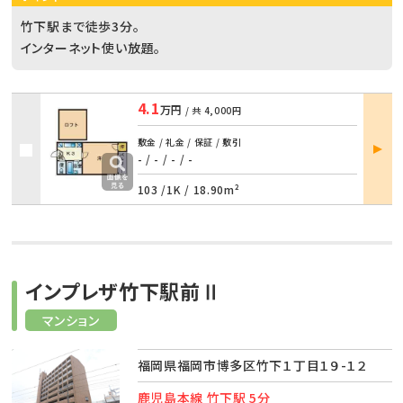
竹下駅まで徒歩3分。
インターネット使い放題。
4.1
万円
/ 共
4,000円
部屋
敷金 / 礼金 / 保証 / 敷引
詳細
- / -
/
- / -
103 /
1K
/
18.90m²
インプレザ竹下駅前Ⅱ
マンション
福岡県福岡市博多区竹下１丁目１９-１２
鹿児島本線 竹下駅 5分