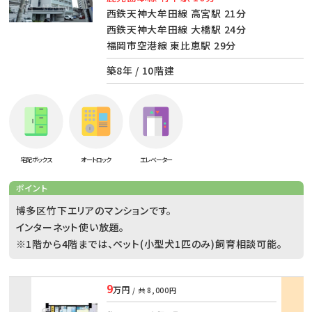
西鉄天神大牟田線 高宮駅 21分
西鉄天神大牟田線 大橋駅 24分
福岡市空港線 東比恵駅 29分
築8年 / 10階建
宅配ボックス
オートロック
エレベーター
ポイント
博多区竹下エリアのマンションです。
インターネット使い放題。
※1階から4階までは、ペット(小型犬1匹のみ)飼育相談可能。
9
万円
/ 共
8,000円