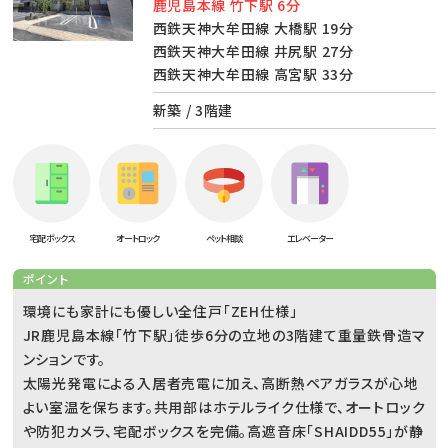
鹿児島本線 竹下駅 6分
西鉄天神大牟田線 大橋駅 19分
西鉄天神大牟田線 井尻駅 27分
西鉄天神大牟田線 高宮駅 33分
新築 / 3階建
宅配ボックス
オートロック
ペット相談
エレベーター
ポイント
環境にも家計にも優しい全住戸「ZEH仕様」
JR鹿児島本線「竹下駅」徒歩6分の立地の3階建て重量鉄骨造マ
ンションです。
太陽光発電による入居者売電に加え、高断熱ペアガラスが心地
よい室温を保ちます。共用部はホテルライク仕様で、オートロック
や防犯カメラ、宅配ボックスを完備。高遮音床「SHAIDD55」が静