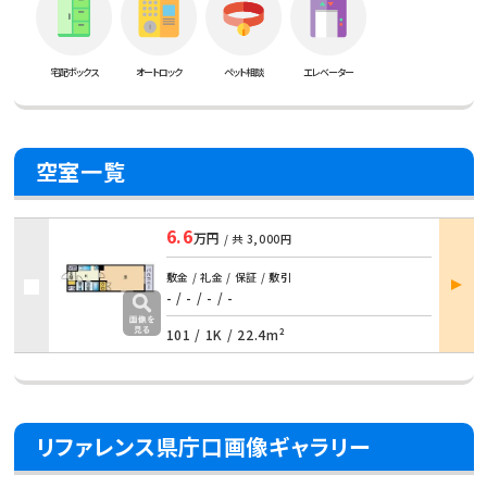
宅配ボックス
オートロック
ペット相談
エレベーター
空室一覧
6.6
万円
/ 共
3,000円
部屋
敷金 / 礼金 / 保証 / 敷引
詳細
- / - / - / -
101 /
1K
/
22.4m²
リファレンス県庁口画像ギャラリー