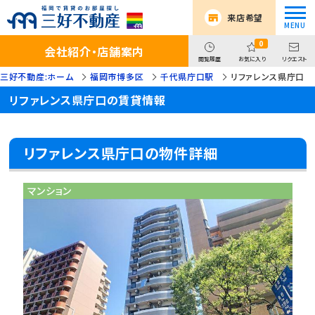
来店希望
0
会社紹介・店舗案内
閲覧履歴
お気に入り
リクエスト
三好不動産:ホーム
福岡市博多区
千代県庁口駅
リファレンス県庁口
リファレンス県庁口の賃貸情報
リファレンス県庁口の物件詳細
マンション