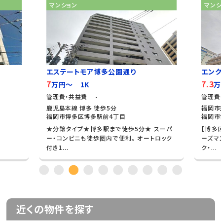
マンション
マン
エステートモア博多公園通り
エン
7
7.3
万円～ 1K
万
管理費・共益費 -
管理費
鹿児島本線 博多 徒歩5分
福岡市
福岡市博多区博多駅前4丁目
福岡市
★分譲タイプ★博多駅まで徒歩5分★ スーパ
【博多
ー・コンビニも徒歩圏内で便利。 オートロック
ーズマ
付き1...
ク・...
近くの物件を探す