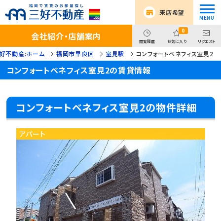
来店希望
0
会社紹介・店舗案内
閲覧履歴
お気に入り
リクエスト
好不動産:ホーム
福岡市早良区
室見駅
コンフォートベネフィス室見2
コンフォートベネフィス室見2の賃貸情報
コンフォートベネフィス室見2の物件詳細
アパート