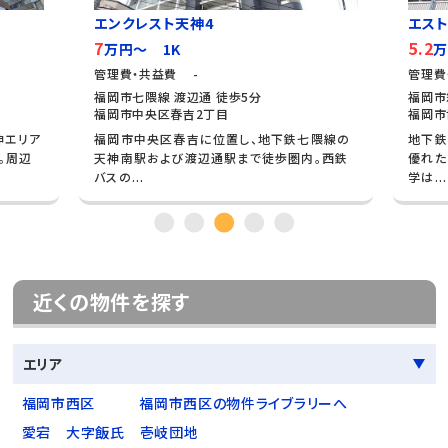
エンクレスト天神4
エス
7
5.2
万円～ 1K
万
管理費・共益費 -
管理費
福岡市七隈線 渡辺通 徒歩5分
福岡市
福岡市中央区春吉2丁目
福岡市
神エリア
福岡市中央区春吉に位置し、地下鉄七隈線の
地下鉄
。周辺
天神南駅および渡辺通駅まで徒歩圏内。西鉄
優れた
バスの...
学は...
近くの物件を探す
エリア
福岡市西区
福岡市西区の物件ライブラリーへ
愛宕
大字飯氏
壱岐団地