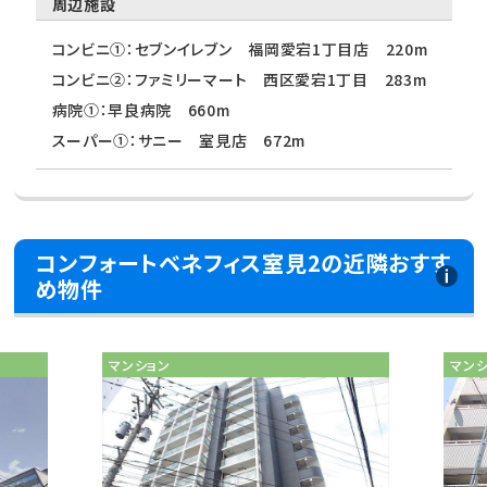
周辺施設
コンビニ①：セブンイレブン 福岡愛宕1丁目店 220m
コンビニ②：ファミリーマート 西区愛宕1丁目 283m
病院①：早良病院 660m
スーパー①：サニー 室見店 672m
コンフォートベネフィス室見2の近隣おすす
め物件
マンション
マン