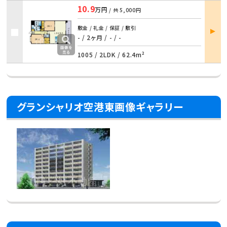
10.9
万円
/ 共
5,000円
部屋
敷金 / 礼金 / 保証 / 敷引
詳細
- / 2ヶ月 / - / -
1005 /
2LDK
/
62.4m²
グランシャリオ空港東画像ギャラリー