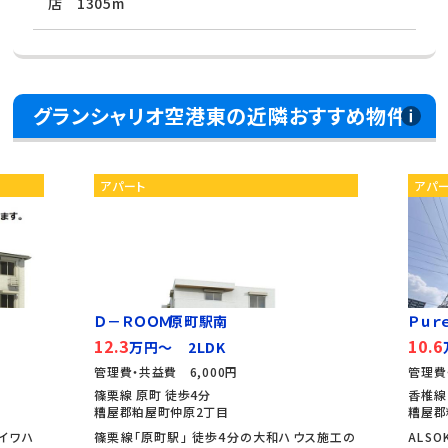
店 1305m
グランシャリオ空港東の近隣おすすめ物件
アパート
アパ
Ｄ－ＲＯＯＭ原町駅南
Ｐｕｒｅ
12.3
10.6
万円～ 2LDK
管理費・共益費 6,000円
管理費
篠栗線 原町 徒歩4分
香椎線
糟屋郡粕屋町仲原2丁目
糟屋郡
ダイワハ
篠栗線「原町駅」 徒歩4分の大和ハウス施工の
ALS