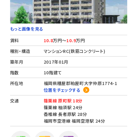
もっと画像を見る
賃料
10.8
万円～
10.9
万円
種別・構造
マンションRC(鉄筋コンクリート)
築年月
2017年01月
階数
10階建て
所在地
福岡県糟屋郡粕屋町大字仲原1774-1
位置をチェックする
交通
篠栗線 原町駅 18分
篠栗線 柚須駅 24分
香椎線 長者原駅 28分
福岡市空港線 福岡空港駅 24分