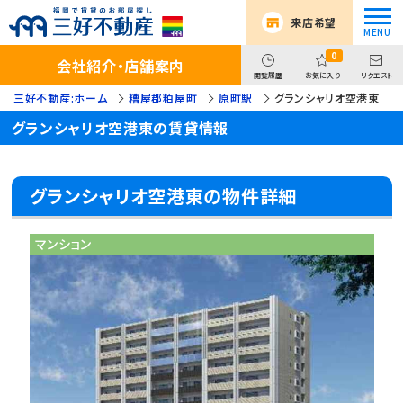
来店希望
0
会社紹介・店舗案内
閲覧履歴
お気に入り
リクエスト
三好不動産:ホーム
糟屋郡粕屋町
原町駅
グランシャリオ空港東
グランシャリオ空港東の賃貸情報
グランシャリオ空港東の物件詳細
マンション