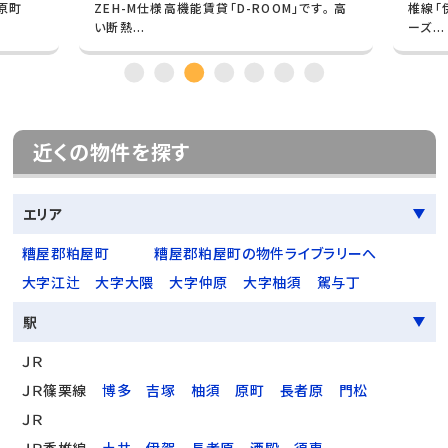
原町
ZEH-M仕様高機能賃貸「D-ROOM」です。 高
椎線「
い断熱...
ーズ...
近くの物件を探す
エリア
糟屋郡粕屋町
糟屋郡粕屋町の物件ライブラリーへ
大字江辻
大字大隈
大字仲原
大字柚須
駕与丁
駅
ＪＲ
ＪＲ篠栗線
博多
吉塚
柚須
原町
長者原
門松
ＪＲ
ＪＲ香椎線
土井
伊賀
長者原
酒殿
須恵