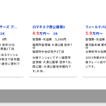
ーズ プ...
ロマネスク西公園第3
フィールドパ
4.9
5.9
1K
万円～ 1K
万円～ 
 0円
管理費・共益費 5,000円
管理費・共益費 
 徒歩15分
福岡市空港線 大濠公園 徒歩7
鹿児島本線 都府
分
分
野島2丁目
福岡市中央区荒戸3丁目
太宰府市大佐野
にあるマンショ
分譲マンションです☆福岡市
2003年築のR
博多駅まで徒歩圏
空港線 大濠公園駅 徒歩7分、
食チェーン店
・通学に便利で
西公園・大濠公園徒歩圏内で
いです。
す。お休...