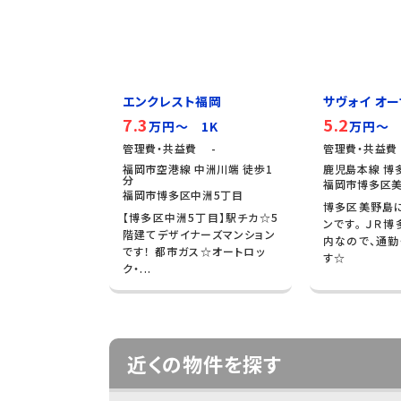
エンクレスト福岡
サヴォイ オーサ
7.3
5.2
万円～ 1K
万円～ 
管理費・共益費 -
管理費・共益費
福岡市空港線 中洲川端 徒歩1
鹿児島本線 博多
分
福岡市博多区美
福岡市博多区中洲5丁目
博多区美野島
【博多区中洲5丁目】駅チカ☆5
ンです。 ＪＲ
階建てデザイナーズマンション
内なので、通勤
です！ 都市ガス☆オートロッ
す☆
ク・...
近くの物件を探す