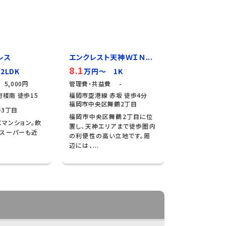
レス
エンクレスト天神ＷＩＮ...
8.1
2LDK
万円～ 1K
5,000円
管理費・共益費 -
楼南 徒歩15
福岡市空港線 赤坂 徒歩4分
福岡市中央区舞鶴2丁目
3丁目
福岡市中央区舞鶴2丁目に位
Cマンション。飲
置し、天神エリアまで徒歩圏内
やスーパーも近
の利便性の高い立地です。周
辺には、...