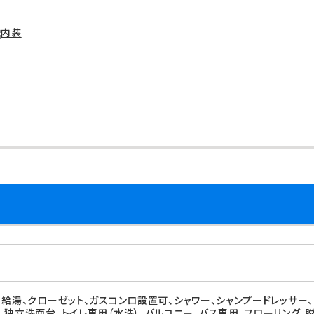
、給湯、クローゼット、ガスコンロ設置可、シャワー、シャンプードレッサー
、独立洗面台、トイレ専用（水洗）、バルコニー、バス専用、フローリング、