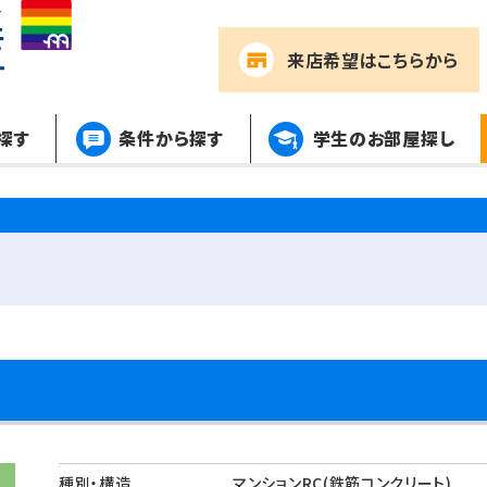
来店希望
はこちらから
探す
条件から探す
学生のお部屋探し
5
種別・構造
マンションRC(鉄筋コンクリート)