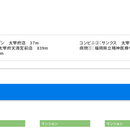
ブン 太宰府店 37m
コンビニ②：サンクス 太宰
太宰府天満宮前店 839m
病院①：福岡県立精神医療
0m
マンション
マンション