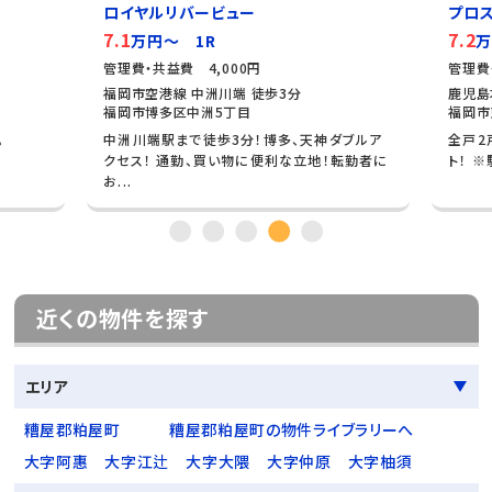
ロイヤルリバービュー
プロ
7.1
7.2
万円～ 1R
万
管理費・共益費 4,000円
管理費
福岡市空港線 中洲川端 徒歩3分
鹿児島
福岡市博多区中洲5丁目
福岡市
。
中洲川端駅まで徒歩3分！博多、天神ダブルア
全戸2
クセス！ 通勤、買い物に便利な立地！転勤者に
ト！ 
お...
近くの物件を探す
エリア
糟屋郡粕屋町
糟屋郡粕屋町の物件ライブラリーへ
大字阿惠
大字江辻
大字大隈
大字仲原
大字柚須