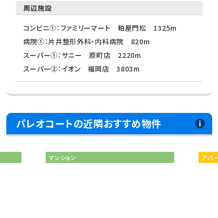
周辺施設
コンビニ①：ファミリーマート 粕屋門松 1325m
病院①：片井整形外科・内科病院 820m
スーパー①：サニー 原町店 2220m
スーパー②：イオン 福岡店 3803m
パレオコートの近隣おすすめ物件
マンション
アパ