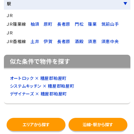
駅
ＪＲ
ＪＲ篠栗線
柚須
原町
長者原
門松
篠栗
筑前山手
ＪＲ
ＪＲ香椎線
土井
伊賀
長者原
酒殿
須恵
須恵中央
似た条件で物件を探す
オートロック × 糟屋郡粕屋町
システムキッチン × 糟屋郡粕屋町
デザイナーズ × 糟屋郡粕屋町
エリアから探す
沿線・駅から探す