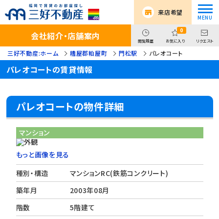
来店希望
0
会社紹介・店舗案内
閲覧履歴
お気に入り
リクエスト
三好不動産:ホーム
糟屋郡粕屋町
門松駅
パレオコート
パレオコートの賃貸情報
パレオコートの物件詳細
マンション
もっと画像を見る
種別・構造
マンションRC(鉄筋コンクリート)
築年月
2003年08月
階数
5階建て