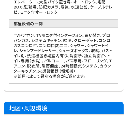
エレベーター、大型バイク置き場、オートロック、宅配
BOX、駐輪場、防犯カメラ、電気、水道公営、ケーブルテレ
ビ、モニタ付オートロック
部屋設備の一例
TVドアホン、TVモニタ付インターフォン、追い焚き、プロ
パンガス、システムキッチン、給湯、クローゼット、コンロ
ガスコンロ付、コンロ口数二口、シャワー、シャワートイ
レ、シャンプードレッサー、シューズボックス、収納、バスト
イレ別、洗濯機置き場室内有り、洗面所、独立洗面台、ト
イレ専用（水洗）、バルコニー、バス専用、フローリング、エ
アコン、脱衣所、暖房便座、24時間換気システム、カウン
ターキッチン、火災警報器（報知機）
※部屋によって異なる場合がございます。
地図・周辺環境