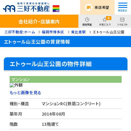
来店希望
0
会社紹介・店舗案内
閲覧履歴
お気に入り
リクエスト
三好不動産:ホーム
福岡市博多区
東比恵駅
エトゥール山王公園
エトゥール山王公園の賃貸情報
エトゥール山王公園の物件詳細
マンション
もっと画像を見る
種別・構造
マンションRC(鉄筋コンクリート)
築年月
2016年08月
階数
13階建て