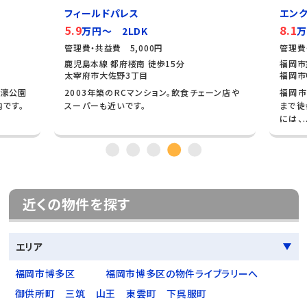
フィールドパレス
エンク
5.9
8.1
万円～ 2LDK
万
管理費・共益費 5,000円
管理費
鹿児島本線 都府楼南 徒歩15分
福岡市
太宰府市大佐野3丁目
福岡市
大濠公園
2003年築のRCマンション。飲食チェーン店や
福岡市
内です。
スーパーも近いです。
まで徒
には、..
近くの物件を探す
エリア
福岡市博多区
福岡市博多区の物件ライブラリーへ
御供所町
三筑
山王
東雲町
下呉服町