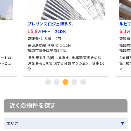
プレサンスロジェ博多Ｓ...
ルピ
15.9
6.1
万円～ 2LDK
万
管理費・共益費 0円
管理費
鹿児島本線 博多 徒歩12分
福岡市
福岡市博多区堅粕3丁目
福岡市
オートロ
博多駅を生活圏に見据え、全邸南東向きの快
【福岡
と...
適な暮らしを実現する分譲マンション。 徒歩10
坂」駅
分...
マ...
近くの物件を探す
エリア