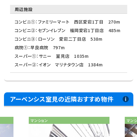
周辺施設
コンビニ①：ファミリーマート 西区愛宕1丁目 270m
コンビニ②：セブンイレブン 福岡愛宕1丁目店 485m
コンビニ③：ローソン 愛宕二丁目店 538m
病院①：早良病院 797m
スーパー①：サニー 室見店 1035m
スーパー②：イオン マリナタウン店 1384m
アーベンシス室見の近隣おすすめ物件
マンション
マン