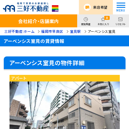
来店希望
0
会社紹介・店舗案内
閲覧履歴
お気に入り
リクエスト
三好不動産:ホーム
福岡市早良区
室見駅
アーベンシス室見
アーベンシス室見の賃貸情報
アーベンシス室見の物件詳細
アパート