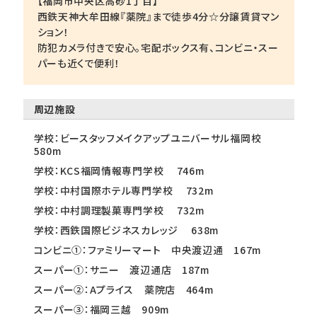
【福岡市中央区高砂1丁目】
西鉄天神大牟田線『薬院』まで徒歩4分☆分譲賃貸マン
ション！
防犯カメラ付きで安心。宅配ボックス有、コンビニ・スー
パーも近くで便利！
周辺施設
学校：ビースタッフメイクアップユニバーサル福岡校
580m
学校：KCS福岡情報専門学校 746m
学校：中村国際ホテル専門学校 732m
学校：中村調理製菓専門学校 732m
学校：西鉄国際ビジネスカレッジ 638m
コンビニ①：ファミリーマート 中央渡辺通 167m
スーパー①：サニー 渡辺通店 187m
スーパー②：Aプライス 薬院店 464m
スーパー③：福岡三越 909m