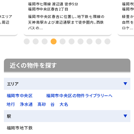
福岡市七隈線 渡辺通 徒歩5分
福岡市
福岡市中央区春吉2丁目
福岡市
神エリア
福岡市中央区春吉に位置し、地下鉄七隈線の
緑豊か
。周辺
天神南駅および渡辺通駅まで徒歩圏内。西鉄
自然を
バスの...
ロケ...
近くの物件を探す
エリア
福岡市中央区
福岡市中央区の物件ライブラリーへ
地行
浄水通
高砂
谷
大名
駅
福岡市地下鉄