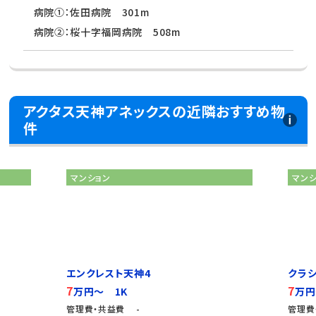
病院①：佐田病院 301m
病院②：桜十字福岡病院 508m
アクタス天神アネックスの近隣おすすめ物
件
マンション
マン
エンクレスト天神4
クラ
7
7
万円～ 1K
万円
管理費・共益費 -
管理費