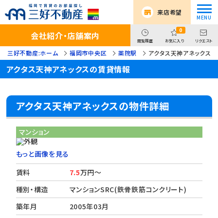
来店希望
0
会社紹介・店舗案内
閲覧履歴
お気に入り
リクエスト
三好不動産:ホーム
福岡市中央区
薬院駅
アクタス天神アネックス
アクタス天神アネックスの賃貸情報
アクタス天神アネックスの物件詳細
マンション
もっと画像を見る
賃料
7.5
万円～
種別・構造
マンションSRC(鉄骨鉄筋コンクリート)
築年月
2005年03月