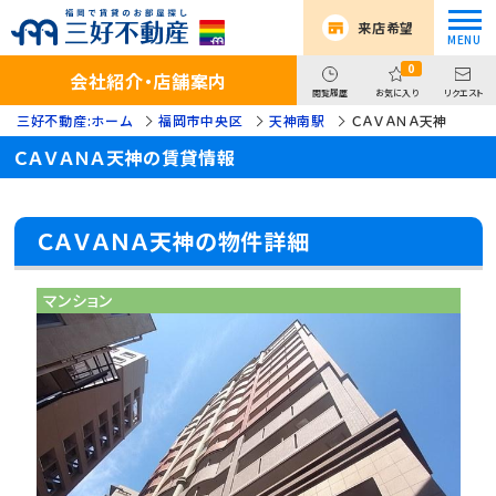
来店希望
0
会社紹介・店舗案内
閲覧履歴
お気に入り
リクエスト
三好不動産:ホーム
福岡市中央区
天神南駅
ＣＡＶＡＮＡ天神
ＣＡＶＡＮＡ天神の賃貸情報
ＣＡＶＡＮＡ天神の物件詳細
マンション