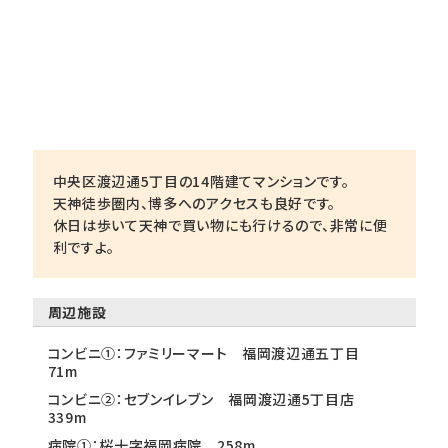
中央区渡辺通5丁目の14階建てマンションです。
天神徒歩圏内、博多へのアクセスも良好です。
休日は歩いて天神で買い物にも行けるので、非常に便
利ですよ。
周辺施設
コンビニ①：ファミリーマート 福岡渡辺通五丁目
71m
コンビニ②：セブンイレブン 福岡渡辺通5丁目店
339m
病院①：桜十字福岡病院 258m