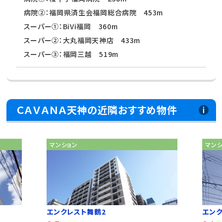
病院②：福岡県済生会福岡総合病院 453m
スーパー①：BiVi福岡 360m
スーパー②：大丸福岡天神店 433m
スーパー③：福岡三越 519m
ＣＡＶＡＮＡ天神の近隣おすすめ物件
マンション
マン
エンクレスト舞鶴2
エンク