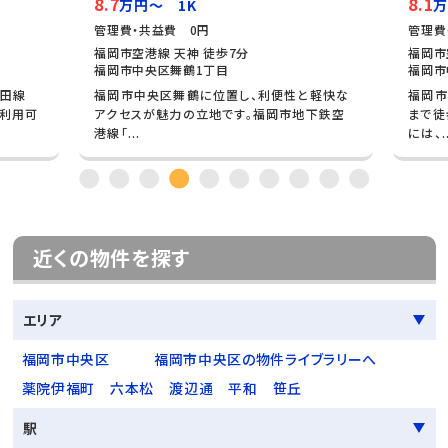
8.7
8.1
万円～ 1K
万
管理費・共益費 0円
管理費
福岡市空港線 天神 徒歩7分
福岡市
福岡市中央区舞鶴1丁目
福岡市
牟田線
福岡市中央区舞鶴に位置し、利便性と軽快な
福岡市
が利用可
アクセスが魅力の立地です。福岡市地下鉄空
まで徒
港線「...
には、..
近くの物件を探す
エリア
福岡市中央区
福岡市中央区の物件ライブラリーへ
薬院伊福町
六本松
渡辺通
平和
笹丘
駅