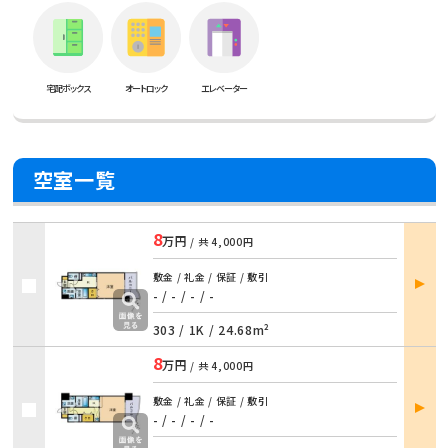
宅配ボックス
オートロック
エレベーター
空室一覧
8
万円
/ 共
4,000円
部屋
敷金 / 礼金 / 保証 / 敷引
詳細
- / - / - / -
303 /
1K
/
24.68m²
8
万円
/ 共
4,000円
部屋
敷金 / 礼金 / 保証 / 敷引
詳細
- / - / - / -