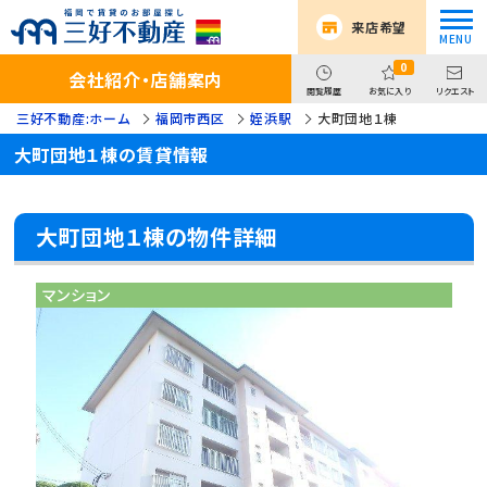
来店希望
0
会社紹介・店舗案内
閲覧履歴
お気に入り
リクエスト
三好不動産:ホーム
福岡市西区
姪浜駅
大町団地１棟
大町団地１棟の賃貸情報
大町団地１棟の物件詳細
マンション