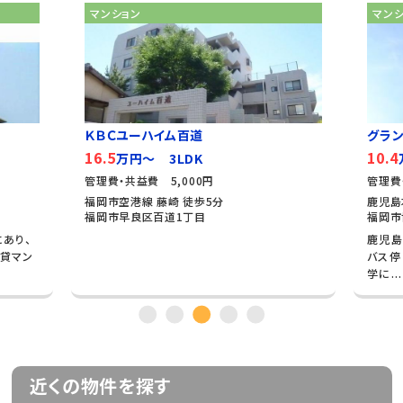
マンション
マン
ＫＢＣユーハイム百道
グラン
16.5
10.4
万円～ 3LDK
管理費・共益費 5,000円
管理費
福岡市空港線 藤崎 徒歩5分
鹿児島
福岡市早良区百道1丁目
福岡市
あり、
鹿児島
貸マン
バス停
学に...
近くの物件を探す