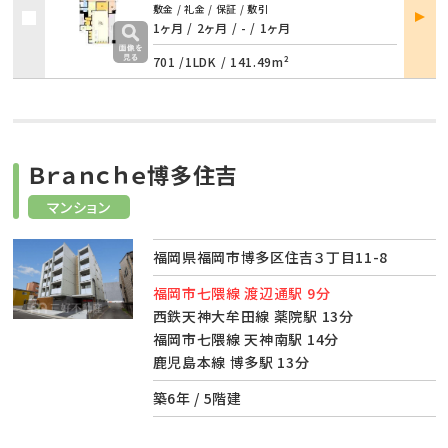
部屋
敷金 / 礼金 / 保証 / 敷引
詳細
1ヶ月 / 2ヶ月
/
- / 1ヶ月
701 /
1LDK
/
141.49m²
Ｂｒａｎｃｈｅ博多住吉
マンション
福岡県福岡市博多区住吉３丁目11-8
福岡市七隈線 渡辺通駅 9分
西鉄天神大牟田線 薬院駅 13分
福岡市七隈線 天神南駅 14分
鹿児島本線 博多駅 13分
築6年 / 5階建