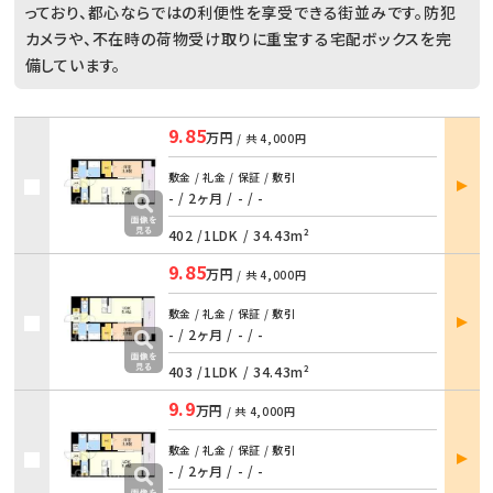
っており、都心ならではの利便性を享受できる街並みです。防犯
カメラや、不在時の荷物受け取りに重宝する宅配ボックスを完
備しています。
9.85
万円
/ 共
4,000円
部屋
敷金 / 礼金 / 保証 / 敷引
詳細
- / 2ヶ月
/
- / -
402 /
1LDK
/
34.43m²
9.85
万円
/ 共
4,000円
部屋
敷金 / 礼金 / 保証 / 敷引
詳細
- / 2ヶ月
/
- / -
403 /
1LDK
/
34.43m²
9.9
万円
/ 共
4,000円
部屋
敷金 / 礼金 / 保証 / 敷引
詳細
- / 2ヶ月
/
- / -