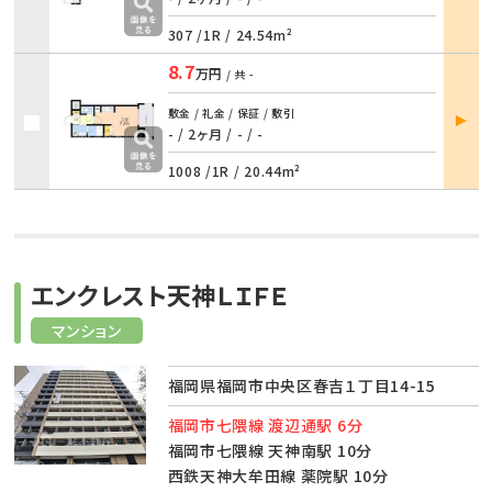
307 /
1R
/
24.54m²
8.7
万円
/ 共
-
部屋
敷金 / 礼金 / 保証 / 敷引
詳細
- / 2ヶ月
/
- / -
1008 /
1R
/
20.44m²
エンクレスト天神ＬＩＦＥ
マンション
福岡県福岡市中央区春吉１丁目14-15
福岡市七隈線 渡辺通駅 6分
福岡市七隈線 天神南駅 10分
西鉄天神大牟田線 薬院駅 10分