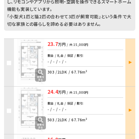
し、リモコンやアプリから照明・空調を操作できるスマートホーム
機能も実装しています。
「小型犬1匹と猫2匹の合わせて3匹が飼育可能」という条件で大
切な家族との暮らしを諦める必要はありません。
23.7
万円
/ 共
15,000円
敷金 / 礼金 / 保証 / 敷引
部屋
- / -
/
- / -
詳細
303 /
2LDK
/
67.76m²
24.4
万円
/ 共
15,000円
敷金 / 礼金 / 保証 / 敷引
部屋
- / -
/
- / -
詳細
503 /
2LDK
/
67.76m²