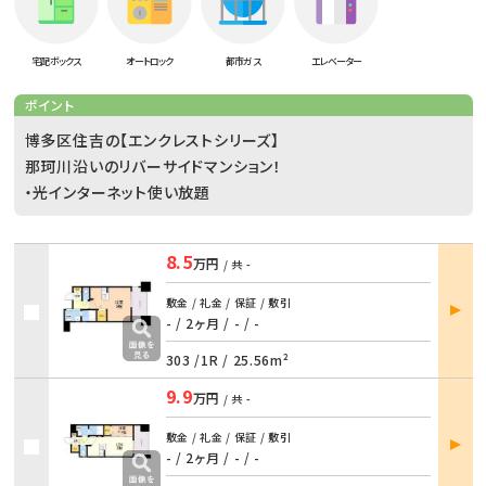
宅配ボックス
オートロック
都市ガス
エレベーター
ポイント
博多区住吉の【エンクレストシリーズ】
那珂川沿いのリバーサイドマンション！
・光インターネット使い放題
8.5
万円
/ 共
-
部屋
敷金 / 礼金 / 保証 / 敷引
詳細
- / 2ヶ月
/
- / -
303 /
1R
/
25.56m²
9.9
万円
/ 共
-
部屋
敷金 / 礼金 / 保証 / 敷引
詳細
- / 2ヶ月
/
- / -