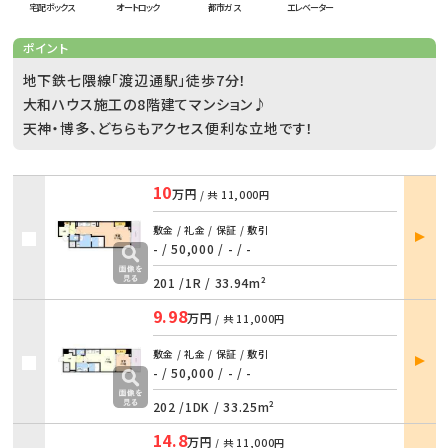
宅配ボックス
オートロック
都市ガス
エレベーター
ポイント
地下鉄七隈線「渡辺通駅」徒歩7分！
大和ハウス施工の8階建てマンション♪
天神・博多、どちらもアクセス便利な立地です！
10
万円
/ 共
11,000円
部屋
敷金 / 礼金 / 保証 / 敷引
詳細
- / 50,000
/
- / -
201 /
1R
/
33.94m²
9.98
万円
/ 共
11,000円
部屋
敷金 / 礼金 / 保証 / 敷引
詳細
- / 50,000
/
- / -
202 /
1DK
/
33.25m²
14.8
万円
/ 共
11,000円