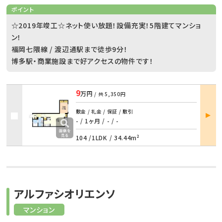
ポイント
☆2019年竣工☆ネット使い放題！設備充実！5階建てマンショ
ン！
福岡七隈線 / 渡辺通駅まで徒歩9分！
博多駅・商業施設まで好アクセスの物件です！
9
万円
/ 共
5,350円
部屋
敷金 / 礼金 / 保証 / 敷引
詳細
- / 1ヶ月
/
- / -
104 /
1LDK
/
34.44m²
アルファシオリエンソ
マンション