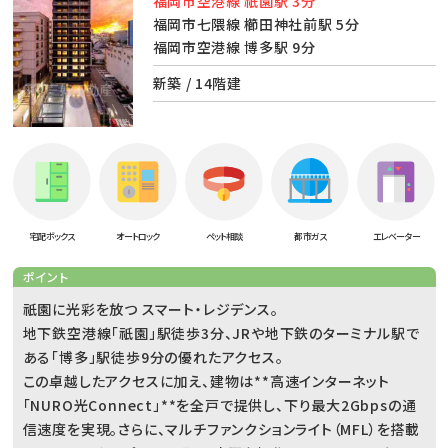
福岡市空港線 祇園駅 3分
福岡市七隈線 櫛田神社前駅 5分
福岡市空港線 博多駅 9分
新築 / 14階建
宅配ボックス
オートロック
ペット相談
都市ガス
エレベーター
ポイント
祇園に光彩を放つ スマート・レジデンス。
地下鉄空港線「祇園」駅徒歩3分、JRや地下鉄のターミナル駅で
ある「博多」駅徒歩9分の優れたアクセス。
この卓越したアクセスに加え、建物は**高速インターネット
「NURO光Connect」**を全戸で提供し、下り最大2Gbpsの通
信速度を実現。さらに、マルチファンクションライト（MFL）を搭載