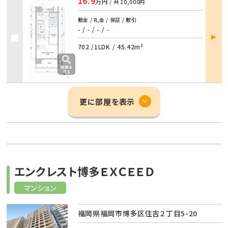
16.9
万円
/ 共
10,000円
敷金 / 礼金 / 保証 / 敷引
- / -
/
- / -
部屋
詳細
702 /
1LDK
/
45.42m²
更に部屋を表示
エンクレスト博多ＥＸＣＥＥＤ
マンション
福岡県福岡市博多区住吉２丁目5-20