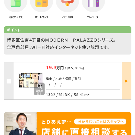
宅配ボックス
オートロック
ペット相談
エレベーター
ポイント
博多区住吉4丁目のＭＯＤＥＲＮ ＰＡＬＡＺＺＯシリーズ。
全戸角部屋、Wi－Fi対応インターネット使い放題です。
19.3
万円
/ 共
5,000円
部屋
敷金 / 礼金 / 保証 / 敷引
詳細
- / -
/
- / -
1302 /
2SLDK
/
58.41m²