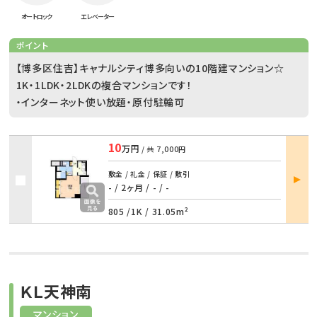
オートロック
エレベーター
ポイント
【博多区住吉】キャナルシティ博多向いの10階建マンション☆
1K・1LDK・2LDKの複合マンションです！
・インターネット使い放題・原付駐輪可
10
万円
/ 共
7,000円
部屋
敷金 / 礼金 / 保証 / 敷引
詳細
- / 2ヶ月
/
- / -
805 /
1K
/
31.05m²
ＫＬ天神南
マンション