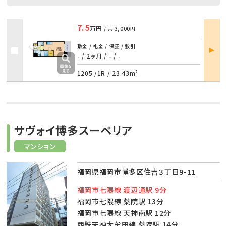
7.5
万円
/ 共
3,000円
部屋
敷金 / 礼金 / 保証 / 敷引
詳細
- / 2ヶ月
/
- / -
1205 /
1R
/
23.43m²
サヴォイ博多スーペリア
マンション
福岡県福岡市博多区住吉３丁目9-11
福岡市七隈線 渡辺通駅 9分
福岡市七隈線 薬院駅 13分
福岡市七隈線 天神南駅 12分
西鉄天神大牟田線 薬院駅 14分