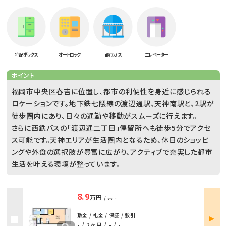
宅配ボックス
オートロック
都市ガス
エレベーター
ポイント
福岡市中央区春吉に位置し、都市の利便性を身近に感じられる
ロケーションです。地下鉄七隈線の渡辺通駅、天神南駅と、2駅が
徒歩圏内にあり、日々の通勤や移動がスムーズに行えます。
さらに西鉄バスの「渡辺通二丁目」停留所へも徒歩5分でアクセ
ス可能です。天神エリアが生活圏内となるため、休日のショッピ
ングや外食の選択肢が豊富に広がり、アクティブで充実した都市
生活を叶える環境が整っています。
8.9
万円
/ 共
-
部屋
敷金 / 礼金 / 保証 / 敷引
詳細
- / 2ヶ月
/
- / -