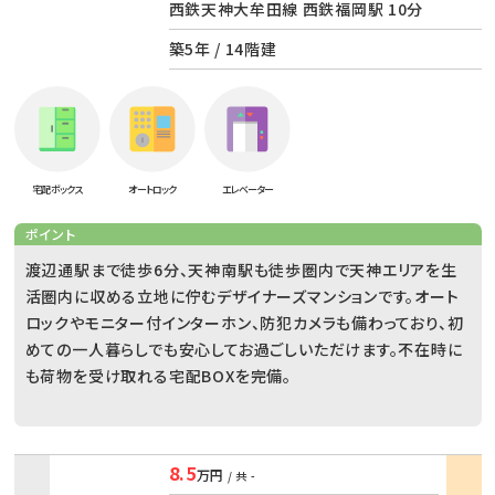
西鉄天神大牟田線 西鉄福岡駅 10分
築5年 / 14階建
宅配ボックス
オートロック
エレベーター
ポイント
渡辺通駅まで徒歩6分、天神南駅も徒歩圏内で天神エリアを生
活圏内に収める立地に佇むデザイナーズマンションです。オート
ロックやモニター付インターホン、防犯カメラも備わっており、初
めての一人暮らしでも安心してお過ごしいただけます。不在時に
も荷物を受け取れる宅配BOXを完備。
8.5
万円
/ 共
-