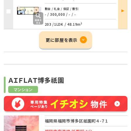
部屋
敷金 / 礼金 / 保証 / 敷引
詳細
- / 300,000
/
- / -
203 /
1LDK
/
48.19m²
更に部屋を表示
ＡＩＦＬＡＴ博多祇園
マンション
福岡県福岡市博多区祇園町４-７１