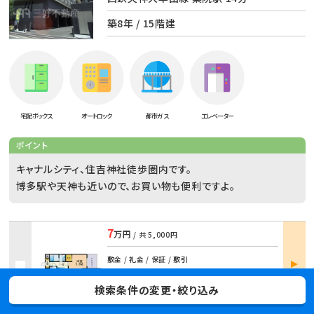
築8年 / 15階建
宅配ボックス
オートロック
都市ガス
エレベーター
ポイント
キャナルシティ、住吉神社徒歩圏内です。
博多駅や天神も近いので、お買い物も便利ですよ。
7
万円
/ 共
5,000円
部屋
敷金 / 礼金 / 保証 / 敷引
詳細
- / 105,000
/
- / -
検索条件の変更・絞り込み
1202 /
1K
/
23.56m²