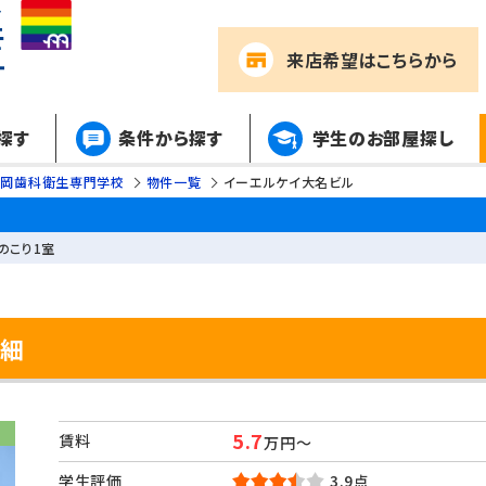
来店希望
はこちらから
探す
条件から探す
学生のお部屋探し
福岡歯科衛生専門学校
物件一覧
イーエルケイ大名ビル
のこり1室
詳細
5.7
賃料
万円～
学生評価
3.9点