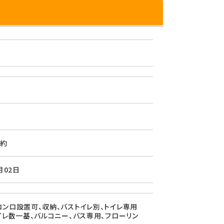
約
月02日
コンロ設置可、収納、バストイレ別、トイレ専用
トイレ数一基、バルコニー、バス専用、フローリン