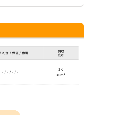
間取
/ 礼金 / 保証 / 敷引
広さ
1K
- / - / - / -
30m²