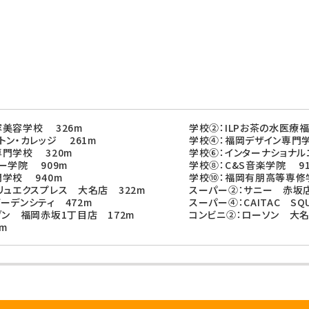
美容学校 326m
学校②：ILPお茶の水医療
トン・カレッジ 261m
学校④：福岡デザイン専門学
門学校 320m
学校⑥：インターナショナル
ー学院 909m
学校⑧：C&S音楽学院 91
学校 940m
学校⑩：福岡有朋高等専修
リュエクスプレス 大名店 322m
スーパー②：サニー 赤坂店
ーデンシティ 472m
スーパー④：CAITAC SQU
ブン 福岡赤坂1丁目店 172m
コンビニ②：ローソン 大名
m