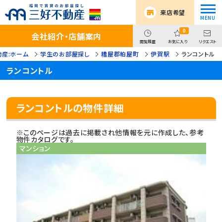
来店希望
0
会社紹介・店舗案内
閲覧履歴
お気に入り
リクエスト
産:ホーム
学生のお部屋探し
糟屋郡粕屋町
伊賀駅
ランコントル
ランコントル
ランコントルの物件詳細
※このページは過去に掲載され他情報を元に作成した、参考
物件カタログです。
マンション