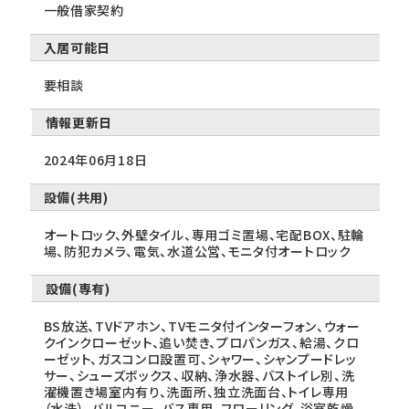
一般借家契約
入居可能日
要相談
情報更新日
2024年06月18日
設備(共用)
オートロック、外壁タイル、専用ゴミ置場、宅配BOX、駐輪
場、防犯カメラ、電気、水道公営、モニタ付オートロック
設備(専有)
BS放送、TVドアホン、TVモニタ付インターフォン、ウォー
クインクローゼット、追い焚き、プロパンガス、給湯、クロ
ーゼット、ガスコンロ設置可、シャワー、シャンプードレッ
サー、シューズボックス、収納、浄水器、バストイレ別、洗
濯機置き場室内有り、洗面所、独立洗面台、トイレ専用
（水洗）、バルコニー、バス専用、フローリング、浴室乾燥、