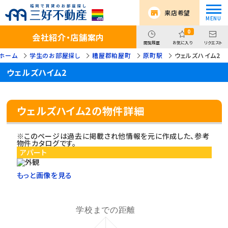
来店希望
0
会社紹介・店舗案内
閲覧履歴
お気に入り
リクエスト
ホーム
学生のお部屋探し
糟屋郡粕屋町
原町駅
ウェルズハイム2
ウェルズハイム2
ウェルズハイム2の物件詳細
※このページは過去に掲載され他情報を元に作成した、参考
物件カタログです。
アパート
もっと画像を見る