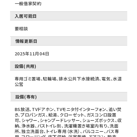
一般借家契約
入居可能日
要相談
情報更新日
2025年11月04日
設備(共用)
専用ゴミ置場、駐輪場、排水公共下水接続済、電気、水道
公営
設備(専有)
BS放送、TVドアホン、TVモニタ付インターフォン、追い焚
き、プロパンガス、給湯、クローゼット、ガスコンロ設置
可、シャワー、シャンプードレッサー、シューズボックス、収
納、浄水器、バストイレ別、洗濯機置き場室内有り、洗面
所、独立洗面台、トイレ専用（水洗）、バルコニー、バス専
用、フローリング、床下収納、浴室乾燥、エアコン、脱衣