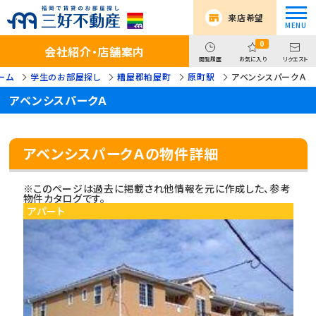
来店希望
0
会社紹介・店舗案内
閲覧履歴
お気に入り
リクエスト
ーム
学生のお部屋探し
糟屋郡粕屋町
原町駅
アベンシスパークＡ
アベンシスパークＡ
アベンシスパークＡの物件詳細
※このページは過去に掲載され他情報を元に作成した、参考
物件カタログです。
アパート