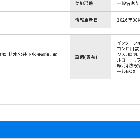
契約形態
一般借家契
情報更新日
2026年08
インターフォ
コンロ口数
置場、排水公共下水接続済、電
クス、照明
設備(専有)
ルコニー、
線、消防設
ールBOX