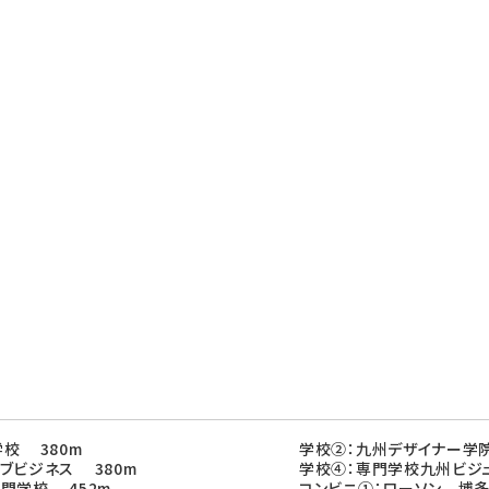
校 380m
学校②：九州デザイナー学院
ブビジネス 380m
学校④：専門学校九州ビジュ
門学校 452m
コンビニ①：ローソン 博多