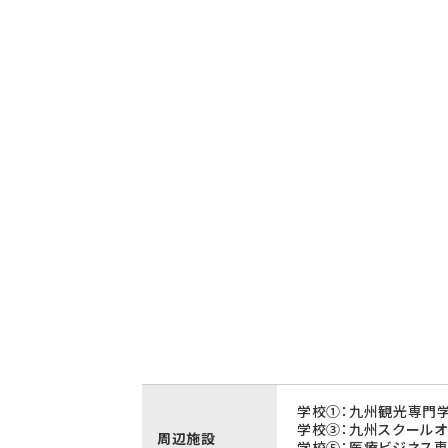
学校①：九州観光専門学
学校③：九州スクールオ
周辺施設
学校⑤：医療ビジネス専