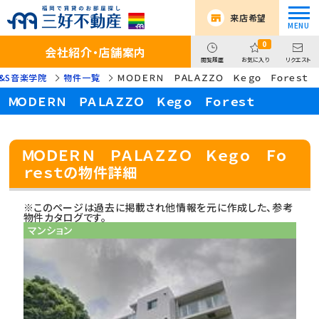
来店希望
0
会社紹介・店舗案内
閲覧履歴
お気に入り
リクエスト
&S音楽学院
物件一覧
ＭＯＤＥＲＮ ＰＡＬＡＺＺＯ Ｋｅｇｏ Ｆｏｒｅｓｔ
ＭＯＤＥＲＮ ＰＡＬＡＺＺＯ Ｋｅｇｏ Ｆｏｒｅｓｔ
ＭＯＤＥＲＮ ＰＡＬＡＺＺＯ Ｋｅｇｏ Ｆｏ
ｒｅｓｔの物件詳細
※このページは過去に掲載され他情報を元に作成した、参考
物件カタログです。
マンション