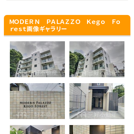
ＭＯＤＥＲＮ ＰＡＬＡＺＺＯ Ｋｅｇｏ Ｆｏ
ｒｅｓｔ画像ギャラリー