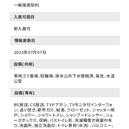
一般借家契約
入居可能日
即入居可
情報更新日
2023年07月07日
設備(共用)
専用ゴミ置場、駐輪場、排水公共下水接続済、電気、水道
公営
設備(専有)
BS放送、CS放送、TVドアホン、TVモニタ付インターフォ
ン、追い焚き、都市ガス、給湯、クローゼット、シャッター雨
戸、シャワー、シャワートイレ、シャンプードレッサー、シュ
ーズボックス、収納、バストイレ別、洗濯機置き場室内有
り、洗面所、独立洗面台、トイレ専用（水洗）、バルコニー、