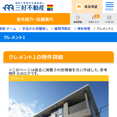
来店希望
0
会社紹介・店舗案内
閲覧履歴
お気に入り
リクエスト
動産:ホーム
学生のお部屋探し
福岡市南区
博多南駅
クレメント1
クレメント1
クレメント1の物件詳細
※このページは過去に掲載され他情報を元に作成した、参考
物件カタログです。
アパート