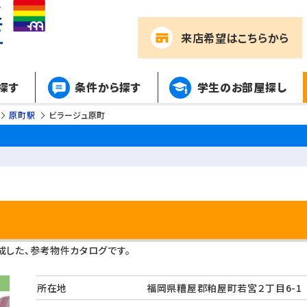
来店希望
はこちらから
探す
条件から探す
学生のお部屋探し
原町駅
ビラージュ原町
した、参考物件カタログです。
所在地
福岡県糟屋郡粕屋町若宮２丁目6