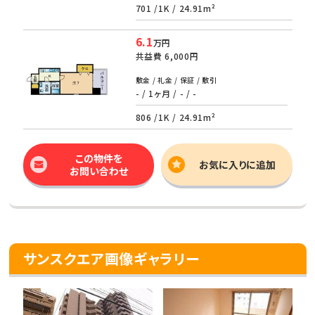
701 /
1K
/
24.91m²
6.1
万円
共益費
6,000円
敷金 / 礼金 / 保証 / 敷引
- / 1ヶ月 / - / -
806 /
1K
/
24.91m²
この物件を
お気に入りに追加
お問い合わせ
サンスクエア画像ギャラリー