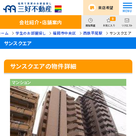
来店希望
0
会社紹介・店舗案内
閲覧履歴
お気に入り
リクエスト
ホーム
学生のお部屋探し
福岡市中央区
西鉄平尾駅
サンスクエア
サンスクエア
サンスクエアの物件詳細
マンション