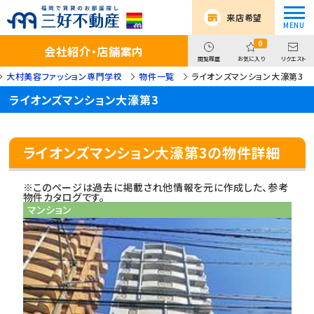
来店希望
0
会社紹介・店舗案内
閲覧履歴
お気に入り
リクエスト
大村美容ファッション専門学校
物件一覧
ライオンズマンション大濠第3
ライオンズマンション大濠第3
ライオンズマンション大濠第3の物件詳細
※このページは過去に掲載され他情報を元に作成した、参考
物件カタログです。
マンション