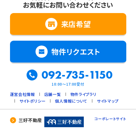
お気軽にお問い合わせください
2. 法令に基づく場合
3. 利用目的の範囲内で個人情報の取扱いの
全部又は一部を委託する場合
来店希望
4. 人の生命、身体又は財産の保護のために必
要で、ご本人の同意を得ることが難しいとき
5. 公衆衛生の向上、児童の健全な育成のため
物件リクエスト
に必要で、ご本人の同意を得ることが難しいと
き
092-735-1150
6. 国や地方公共団体などに協力する場合で、
ご本人の同意を得ることによって支障を及ぼす
10:00～17:00受付
おそれがあるとき
運営会社情報
店舗一覧
物件ライブラリ
7. 合併又は譲渡などの事由による事業の承継
サイトポリシー
個人情報について
サイトマップ
に伴って個人情報を提供する場合で、承継前の
利用目的の範囲内で個人情報を取り扱うとき
コーポレートサイト
三好不動産
4. 個人情報の外部委託