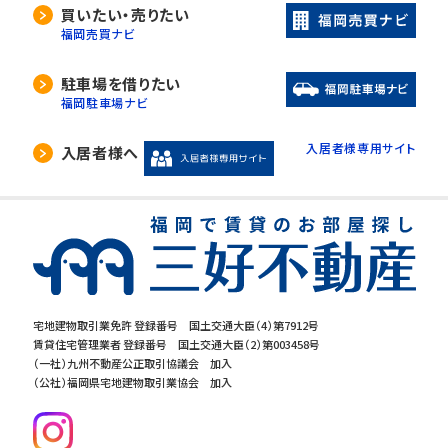
当社は、利用目的の達成に必要な範囲内におい
買いたい・売りたい
て、個人情報の取扱いの全部又は一部を委託す
福岡売買ナビ
る場合があります。
委託先の選定には厳正な基準を設け、委託先と
駐車場を借りたい
の間で必要な契約を締結し、適切な管理･監査を
福岡駐車場ナビ
行います。
入居者様専用サイト
入居者様へ
5. 開示等の請求について
当社は、開示対象個人情報の「利用目的の通知」
「開示」「訂正・追加・削除」「利用の停止・消去・提
供の拒否」の請求に応じております。ご請求され
る方は、当社「個人情報お客様相談窓口」までお
問合せください。
宅地建物取引業免許 登録番号 国土交通大臣（4）第7912号
賃貸住宅管理業者 登録番号 国土交通大臣（2）第003458号
6.個人情報を提供する事の任意性につ
（一社）九州不動産公正取引協議会 加入
いて
（公社）福岡県宅地建物取引業協会 加入
当社の要求する個人情報を提供するか否かは、
お客様の任意でございます。