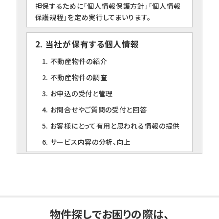
担保するために「個人情報保護方針」「個人情報
保護規程」を定め実行してまいります。
2. 当社が保有する個人情報
1. 不動産物件の紹介
2. 不動産物件の調査
3. お申込の受付と管理
4. お問合せやご質問の受付と回答
5. お客様にとって有用と思われる情報の提供
6. サービス内容の分析、向上
3. 個人情報の第三者への提供について
当社は、下記の場合を除いて個人情報を第三者
に提供することはありません。
1. ご本人の同意がある場合
物件探しでお困りの際は、