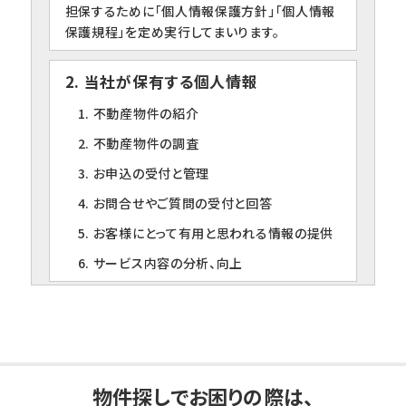
担保するために「個人情報保護方針」「個人情報
保護規程」を定め実行してまいります。
2. 当社が保有する個人情報
1. 不動産物件の紹介
2. 不動産物件の調査
3. お申込の受付と管理
4. お問合せやご質問の受付と回答
5. お客様にとって有用と思われる情報の提供
6. サービス内容の分析、向上
3. 個人情報の第三者への提供について
当社は、下記の場合を除いて個人情報を第三者
に提供することはありません。
1. ご本人の同意がある場合
物件探しでお困りの際は、