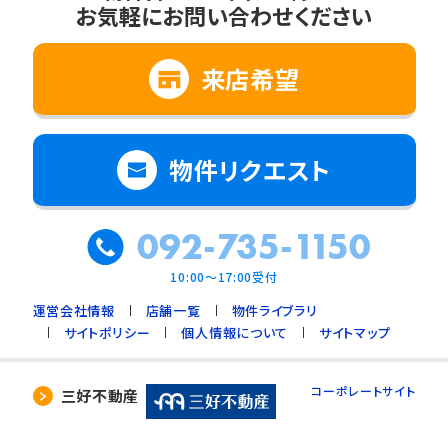
お気軽にお問い合わせください
2. 法令に基づく場合
3. 利用目的の範囲内で個人情報の取扱いの
全部又は一部を委託する場合
来店希望
4. 人の生命、身体又は財産の保護のために必
要で、ご本人の同意を得ることが難しいとき
5. 公衆衛生の向上、児童の健全な育成のため
物件リクエスト
に必要で、ご本人の同意を得ることが難しいと
き
092-735-1150
6. 国や地方公共団体などに協力する場合で、
ご本人の同意を得ることによって支障を及ぼす
10:00～17:00受付
おそれがあるとき
運営会社情報
店舗一覧
物件ライブラリ
7. 合併又は譲渡などの事由による事業の承継
サイトポリシー
個人情報について
サイトマップ
に伴って個人情報を提供する場合で、承継前の
利用目的の範囲内で個人情報を取り扱うとき
コーポレートサイト
三好不動産
4. 個人情報の外部委託