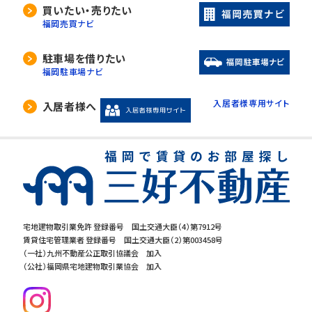
当社は、利用目的の達成に必要な範囲内におい
買いたい・売りたい
て、個人情報の取扱いの全部又は一部を委託す
福岡売買ナビ
る場合があります。
委託先の選定には厳正な基準を設け、委託先と
駐車場を借りたい
の間で必要な契約を締結し、適切な管理･監査を
福岡駐車場ナビ
行います。
入居者様専用サイト
入居者様へ
5. 開示等の請求について
当社は、開示対象個人情報の「利用目的の通知」
「開示」「訂正・追加・削除」「利用の停止・消去・提
供の拒否」の請求に応じております。ご請求され
る方は、当社「個人情報お客様相談窓口」までお
問合せください。
宅地建物取引業免許 登録番号 国土交通大臣（4）第7912号
賃貸住宅管理業者 登録番号 国土交通大臣（2）第003458号
6.個人情報を提供する事の任意性につ
（一社）九州不動産公正取引協議会 加入
いて
（公社）福岡県宅地建物取引業協会 加入
当社の要求する個人情報を提供するか否かは、
お客様の任意でございます。