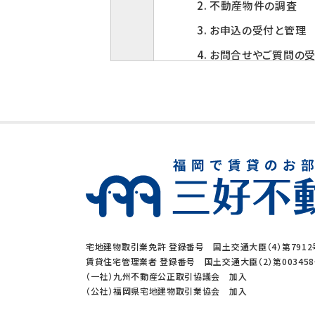
2. 不動産物件の調査
3. お申込の受付と管理
4. お問合せやご質問の
5. お客様にとって有用
6. サービス内容の分析
3. 個人情報の第三者
当社は、下記の場合を除い
1. ご本人の同意がある
2. 法令に基づく場合
宅地建物取引業免許 登録番号 国土交通大臣（4）第7912
3. 利用目的の範囲内
賃貸住宅管理業者 登録番号 国土交通大臣（2）第00345
（一社）九州不動産公正取引協議会 加入
4. 人の生命、身体又
（公社）福岡県宅地建物取引業協会 加入
5. 公衆衛生の向上、