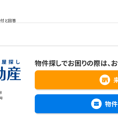
受付と回答
と思われる情報の提供
、向上
への提供について
物件探しでお困りの際は、
お
て個人情報を第三者に提供することはありません。
場合
号
で個人情報の取扱いの全部又は一部を委託する場合
8号
物件
は財産の保護のために必要で、ご本人の同意を得ることが難しいとき
児童の健全な育成のために必要で、ご本人の同意を得ることが難しいと