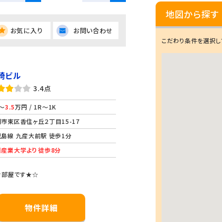
地図から探す
お気に入り
お問い合わせ
こだわり条件を選択し
崎ビル
3.4点
～
3.5
万円 / 1R～1K
市東区香住ヶ丘２丁目15-17
島線 九産大前駅 徒歩1分
産業大学より 徒歩8分
お部屋です★☆
物件詳細