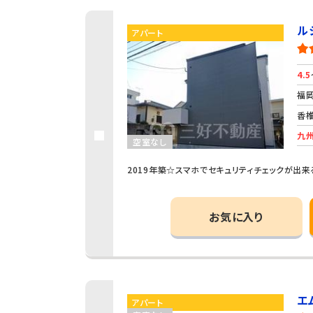
ル
アパート
4.5
福岡
香椎
九州
空室なし
2019年築☆スマホでセキュリティチェックが出来
お気に入り
エ
アパート