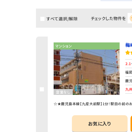
チェックした物件を
すべて選択/解除
梅
マンション
2.1
福岡
鹿児
九州
空室なし
☆★鹿児島本線【九産大前駅】1分！駅目の前の
お気に入り