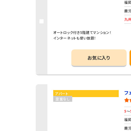
福岡
鹿児
九州
オートロック付き5階建てマンション！
インターネットも使い放題！
お気に入り
フ
アパート
空室なし
5
～
福岡
鹿児