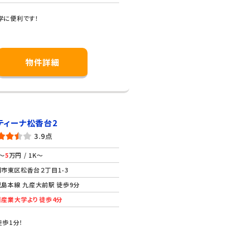
学に便利です！
物件詳細
ティーナ松香台2
3.9点
～
5
万円 / 1K～
市東区松香台２丁目1-3
島本線 九産大前駅 徒歩9分
産業大学より 徒歩4分
歩1分！