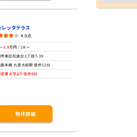
ィレッタテラス
4.0点
～
3.9
万円 / 1K～
市東区松香台１丁目7-30
島本線 九産大前駅 徒歩12分
産業大学より 徒歩6分
物件詳細