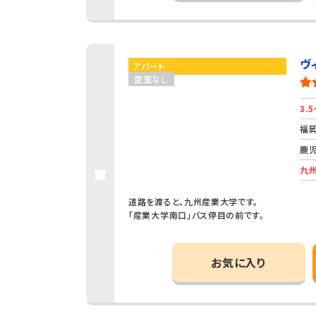
ヴ
アパート
空室なし
3.5
福岡
鹿児
九州
道路を渡ると、九州産業大学です。
「産業大学南口」バス停目の前です。
お気に入り