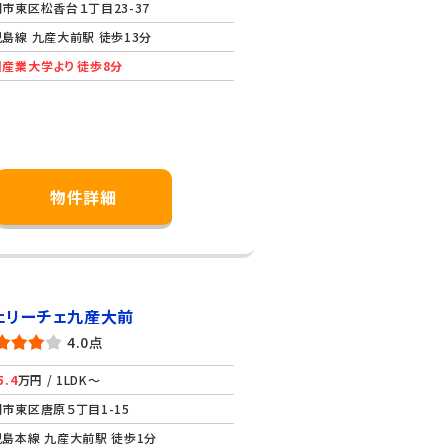
市東区松香台１丁目23-37
島線 九産大前駅 徒歩13分
産業大学より 徒歩8分
物件詳細
ェリーチェ九産大前
4.0点
5.4
万円 / 1LDK～
市東区唐原５丁目1-15
島本線 九産大前駅 徒歩1分