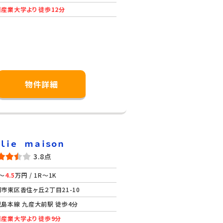
産業大学より 徒歩12分
物件詳細
ｏｌｉｅ ｍａｉｓｏｎ
3.8点
～
4.5
万円 / 1R～1K
市東区香住ヶ丘２丁目21-10
島本線 九産大前駅 徒歩4分
産業大学より 徒歩9分