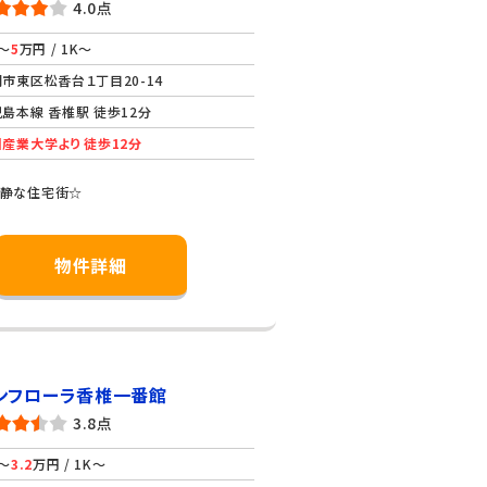
4.0点
～
5
万円 / 1K～
市東区松香台１丁目20-14
島本線 香椎駅 徒歩12分
産業大学より 徒歩12分
閑静な住宅街☆
物件詳細
ンフローラ香椎一番館
3.8点
～
3.2
万円 / 1K～