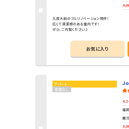
九州
九産大前のフルリノベーション物件！
広くて清潔感のある室内です！
ぜひ、ご内覧ください♪
お気に入り
Ｊ
アパート
空室なし
4.2
福岡
鹿児
九州