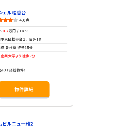
シェル松香台
4.0点
～
4.7
万円 / 1R～
市東区松香台１丁目9-18
線 香椎駅 徒歩15分
産業大学より 徒歩7分
るIOT搭載物件！
物件詳細
ムビルニュー雅2