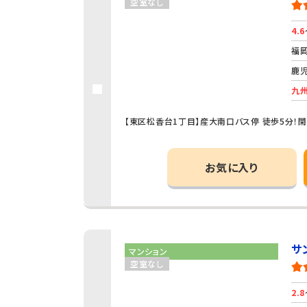
空室なし
4.6
福岡
鹿児
九州
【東区松香台1丁目】産大南口バス停 徒歩5分！
お気に入り
サ
マンション
空室なし
2.8